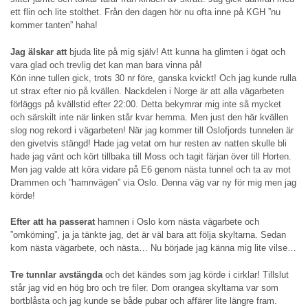
ett flin och lite stolthet. Från den dagen hör nu ofta inne på KGH ”nu
kommer tanten” haha!
Jag älskar att
bjuda lite på mig själv! Att kunna ha glimten i ögat och
vara glad och trevlig det kan man bara vinna på!
Kön inne tullen gick, trots 30 nr före, ganska kvickt! Och jag kunde rulla
ut strax efter nio på kvällen. Nackdelen i Norge är att alla vägarbeten
förläggs på kvällstid efter 22:00. Detta bekymrar mig inte så mycket
och särskilt inte när linken står kvar hemma. Men just den här kvällen
slog nog rekord i vägarbeten! När jag kommer till Oslofjords tunnelen är
den givetvis stängd! Hade jag vetat om hur resten av natten skulle bli
hade jag vänt och kört tillbaka till Moss och tagit färjan över till Horten.
Men jag valde att köra vidare på E6 genom nästa tunnel och ta av mot
Drammen och ”hamnvägen” via Oslo. Denna väg var ny för mig men jag
körde!
Efter att ha passerat
hamnen i Oslo kom nästa vägarbete och
”omkörning”, ja ja tänkte jag, det är väl bara att följa skyltarna. Sedan
kom nästa vägarbete, och nästa… Nu började jag känna mig lite vilse…
Tre tunnlar avstängda
och det kändes som jag körde i cirklar! Tillslut
står jag vid en hög bro och tre filer. Dom orangea skyltarna var som
bortblåsta och jag kunde se både pubar och affärer lite längre fram.