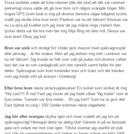
Vissa lastbilar valde att köra vänster (där det stod att det var centrum
parkering) vissa valde att gå över bron och någon svängde höger. Min
trogna GPS (som lurat in mig på diverse hemska vägar tidigare) tyckte
snällt jag skulle köra över bron! Paniken var nu ett faktum! Klockan var
nu ca elva på kvällen och jag inser att jag måste ringa chefen! Han
tycker detta var lite kul men ber mig följa Ring ett eller två. Dessa var
över bron! Okey jag kör!
Bron var unik
och otroligt fin! Under gick massor med spårvagnsspår
eller järnväg… är lite osäker. Men att jag befann mig mitt i centrum var
nu ett faktum! Jag kunde se folk som satt på pubar och diverse caféer
fast det var en sen vardagkväll och inte särskilt varmt heller för den
delen. Spårvagnar som kom körandes kors och tvärs och det kändes
som jag körde mitt på avenyn i Göteborg!
Efter bron kom
nästa skräckupplevelse! En tunnel som skriker åt mig
”Höj Last”!!! Å nej! Fast jag visste att jag hade våran ”låg trailer” som är
fyra meter. Tunneln var fyra meter… Äh jag kör!!! Som tur är gick det!
Fast hjärtat nu slog i 150! Sedan kommer nästa vägarbete…
Jag kör efter orangea
skyltar igen och inser snabbt att jag kör på
spårvagnsväg! Herregud detta tar aldrig slut! Vänster in på en bostads
gata och vidare ner mot stan igen. Tillslut stannar jag utanför en pub
och slår på varningsblinkers och tänker nu fasen måste jag hitta VAR