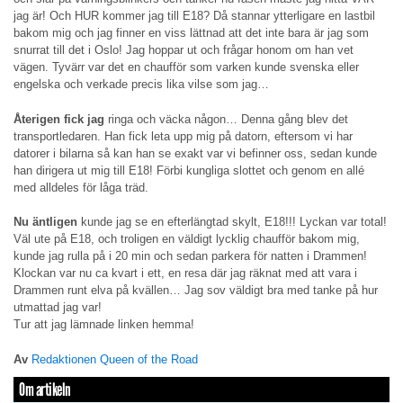
jag är! Och HUR kommer jag till E18? Då stannar ytterligare en lastbil
bakom mig och jag finner en viss lättnad att det inte bara är jag som
snurrat till det i Oslo! Jag hoppar ut och frågar honom om han vet
vägen. Tyvärr var det en chaufför som varken kunde svenska eller
engelska och verkade precis lika vilse som jag…
Återigen fick jag
ringa och väcka någon… Denna gång blev det
transportledaren. Han fick leta upp mig på datorn, eftersom vi har
datorer i bilarna så kan han se exakt var vi befinner oss, sedan kunde
han dirigera ut mig till E18! Förbi kungliga slottet och genom en allé
med alldeles för låga träd.
Nu äntligen
kunde jag se en efterlängtad skylt, E18!!! Lyckan var total!
Väl ute på E18, och troligen en väldigt lycklig chaufför bakom mig,
kunde jag rulla på i 20 min och sedan parkera för natten i Drammen!
Klockan var nu ca kvart i ett, en resa där jag räknat med att vara i
Drammen runt elva på kvällen… Jag sov väldigt bra med tanke på hur
utmattad jag var!
Tur att jag lämnade linken hemma!
Av
Redaktionen Queen of the Road
Om artikeln