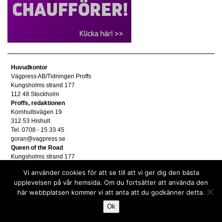
Huvudkontor
Vägpress AB/Tidningen Proffs
Kungsholms strand 177
112 48 Stockholm
Proffs, redaktionen
Kornhultsvägen 19
312 53 Hishult
Tel. 0708 - 15 33 45
goran@vagpress.se
Queen of the Road
Kungsholms strand 177
112 48 Stockholm
Vi använder cookies för att se till att vi ger dig den bästa
Annonsera
upplevelsen på vår hemsida. Om du fortsätter att använda den
Tel. 08 - 653 83 80
här webbplatsen kommer vi att anta att du godkänner detta.
annons@vagpress.se
Personuppgifter
Ok
Personuppgifter/GDPR