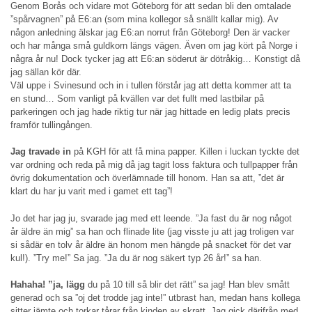
Genom Borås och vidare mot Göteborg för att sedan bli den omtalade
”spårvagnen” på E6:an (som mina kollegor så snällt kallar mig). Av
någon anledning älskar jag E6:an norrut från Göteborg! Den är vacker
och har många små guldkorn längs vägen. Även om jag kört på Norge i
några år nu! Dock tycker jag att E6:an söderut är dötråkig… Konstigt då
jag sällan kör där.
Väl uppe i Svinesund och in i tullen förstår jag att detta kommer att ta
en stund… Som vanligt på kvällen var det fullt med lastbilar på
parkeringen och jag hade riktig tur när jag hittade en ledig plats precis
framför tullingången.
Jag travade in
på KGH för att få mina papper. Killen i luckan tyckte det
var ordning och reda på mig då jag tagit loss faktura och tullpapper från
övrig dokumentation och överlämnade till honom. Han sa att, ”det är
klart du har ju varit med i gamet ett tag”!
Jo det har jag ju, svarade jag med ett leende. ”Ja fast du är nog något
år äldre än mig” sa han och flinade lite (jag visste ju att jag troligen var
si sådär en tolv år äldre än honom men hängde på snacket för det var
kul!). ”Try me!” Sa jag. ”Ja du är nog säkert typ 26 år!” sa han.
Hahaha! ”ja, lägg
du på 10 till så blir det rätt” sa jag! Han blev smått
generad och sa ”oj det trodde jag inte!” utbrast han, medan hans kollega
sitter jämte och torkar tårar från kinden av skratt. Jag gick därifrån med