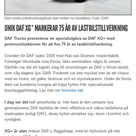
Den unika jubileumsutgåvan kan redan nu beställas. Foto: DAF.
UNIK DAF XG⁺ MARKERAR 75 ÅR AV LASTBILSTILLVERKNING
DAF Trucks presenterar en specialutgåva av DAF XG+ med
premiumfunktioner för att fira 75 år av lastbilstillverkning.
Grunden för DAF lades 1928 med Hub van Doornes maskinfabrik.
Företaget tillverkade sina första, lätta semitrailers några år senare.
Därifrån var det ett logiskt steg till utvecklingen av DAF:s första lastbil,
som såg dagens ljus 1949. Fordonet var inte mycket mer än ett chassi
med en motor, ett galler, bromsar och en styrmekanism. Under de första
åren var kunderna tvungna att köpa hytten från specialiserade
bussbyggarföretag. Läs mer om
historien hä
r.
I dag ser det
helt annorlunda ut. Inte bara är den senaste nya
generationens DAF-lastbilar de mest effektiva och säkra lastbilarna på
marknaden (enligt DAF), deras hytter utmärker sig i även i komfort och
rymlighet.
XG+ är utan
tvekan DAF:s flaggskepp, med en hyttvolym på inte