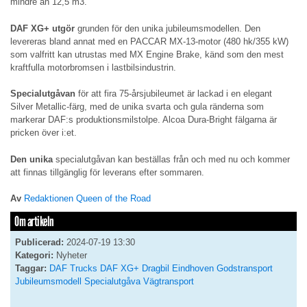
mindre än 12,5 m3.
DAF XG+ utgör
grunden för den unika jubileumsmodellen. Den
levereras bland annat med en PACCAR MX-13-motor (480 hk/355 kW)
som valfritt kan utrustas med MX Engine Brake, känd som den mest
kraftfulla motorbromsen i lastbilsindustrin.
Specialutgåvan
för att fira 75-årsjubileumet är lackad i en elegant
Silver Metallic-färg, med de unika svarta och gula ränderna som
markerar DAF:s produktionsmilstolpe. Alcoa Dura-Bright fälgarna är
pricken över i:et.
Den unika
specialutgåvan kan beställas från och med nu och kommer
att finnas tillgänglig för leverans efter sommaren.
Av
Redaktionen Queen of the Road
Om artikeln
Publicerad:
2024-07-19 13:30
Kategori:
Nyheter
Taggar:
DAF Trucks
DAF XG+
Dragbil
Eindhoven
Godstransport
Jubileumsmodell
Specialutgåva
Vägtransport