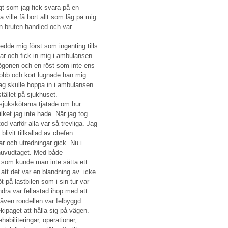
gt som jag fick svara på en
ille få bort allt som låg på mig.
en bruten handled och var
edde mig först som ingenting tills
 var och fick in mig i ambulansen
i ögonen och en röst som inte ens
 jobb och kort lugnade han mig
jag skulle hoppa in i ambulansen
stället på sjukhuset.
 sjukskötarna tjatade om hur
lket jag inte hade. När jag tog
od varför alla var så trevliga. Jag
vit tillkallad av chefen.
ar och utredningar gick. Nu i
erhuvudtaget. Med både
r som kunde man inte sätta ett
att det var en blandning av ”icke
på lastbilen som i sin tur var
dra var fellastad ihop med att
 även rondellen var felbyggd.
ekipaget att hålla sig på vägen.
abiliteringar, operationer,