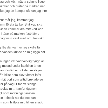
 jag och kör, i nästa sekund ligger
skriker och gråter på marken när
cket jag än kämpar så kan jag inte
, hur mår jag, kommer jag
in första tanke: Shit vad ska
olisen kommer dra mitt kort och
t i tårar på marken fastklämd
 någonsin varit med om. Ironiskt
 låg där var hur jag skulle få
a världen kunde se mig ligga där
 ingen vet vad verklig tyngd är
g mosad under lastbilen är en
an förstå hur ont det verkligen
n bilist som blev vittnet inför
bit bort som alltid brukade se
r på väg ut för att slänga
spelad mitt framför ögonen.
gt som räddningstjänsten
ion i chock när du inte kan
m som hjälpte mig till en snabb