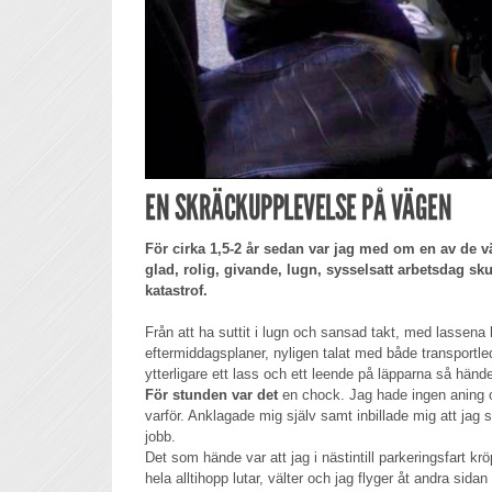
EN SKRÄCKUPPLEVELSE PÅ VÄGEN
För cirka 1,5-2 år sedan var jag med om en av de vä
glad, rolig, givande, lugn, sysselsatt arbetsdag skul
katastrof.
Från att ha suttit i lugn och sansad takt, med lassena k
eftermiddagsplaner, nyligen talat med både transportl
ytterligare ett lass och ett leende på läpparna så händ
För stunden var det
en chock. Jag hade ingen aning 
varför. Anklagade mig själv samt inbillade mig att jag 
jobb.
Det som hände var att jag i nästintill parkeringsfart krö
hela alltihopp lutar, välter och jag flyger åt andra sid