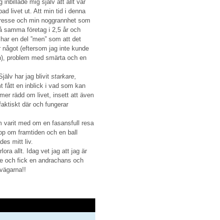
inbillade mig själv att allt var
ad livet ut. Att min tid i denna
ntresse och min noggrannhet som
 på samma företag i 2,5 år och
 har en del ”men” som att det
 något (eftersom jag inte kunde
den), problem med smärta och en
Själv har jag blivit
starkare
,
t fått en inblick i vad som kan
 mer rädd om livet, insett att även
aktiskt där och fungerar
m varit med om en fasansfull resa
pp om framtiden och en ball
es mitt liv.
ora allt. Idag vet jag att jag är
de och fick en andrachans och
vägarna!!