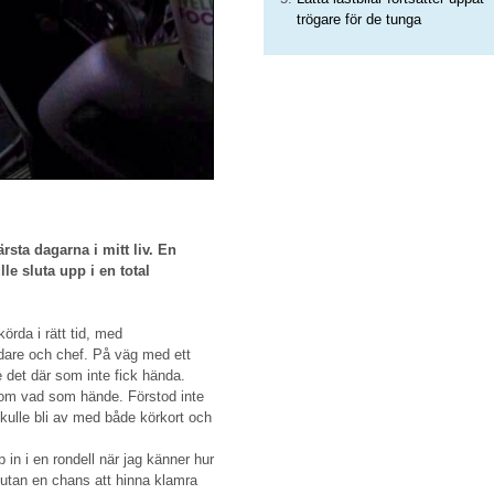
trögare för de tunga
rsta dagarna i mitt liv. En
le sluta upp i en total
örda i rätt tid, med
edare och chef. På väg med ett
e det där som inte fick hända.
om vad som hände. Förstod inte
skulle bli av med både körkort och
p in i en rondell när jag känner hur
an utan en chans att hinna klamra