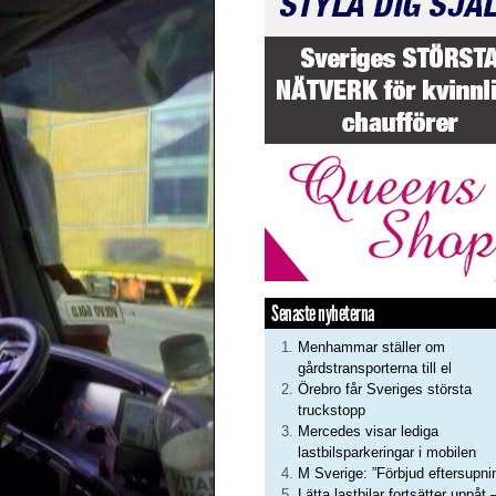
Senaste nyheterna
Menhammar ställer om
gårdstransporterna till el
Örebro får Sveriges största
truckstopp
Mercedes visar lediga
lastbilsparkeringar i mobilen
M Sverige: ”Förbjud eftersupni
Lätta lastbilar fortsätter uppåt 