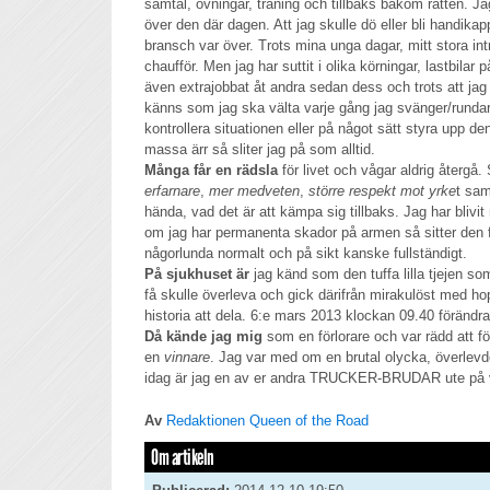
samtal, övningar, träning och tillbaks bakom ratten. Jag 
över den där dagen. Att jag skulle dö eller bli handikapp
bransch var över. Trots mina unga dagar, mitt stora i
chaufför. Men jag har suttit i olika körningar, lastbilar
även extrajobbat åt andra sedan dess och trots att jag
känns som jag ska välta varje gång jag svänger/rundar
kontrollera situationen eller på något sätt styra upp 
massa ärr så sliter jag på som alltid.
Många får en rädsla
för livet och vågar aldrig återgå. 
erfarnare
,
mer medveten
,
större respekt mot yrke
t sam
hända, vad det är att kämpa sig tillbaks. Jag har blivit
om jag har permanenta skador på armen så sitter den f
någorlunda normalt och på sikt kanske fullständigt.
På sjukhuset är
jag känd som den tuffa lilla tjejen so
få skulle överleva och gick därifrån mirakulöst med ho
historia att dela. 6:e mars 2013 klockan 09.40 förändrad
Då kände jag mig
som en förlorare och var rädd att förl
en
vinnare
. Jag var med om en brutal olycka, överlev
idag är jag en av er andra TRUCKER-BRUDAR ute på 
Av
Redaktionen Queen of the Road
Om artikeln