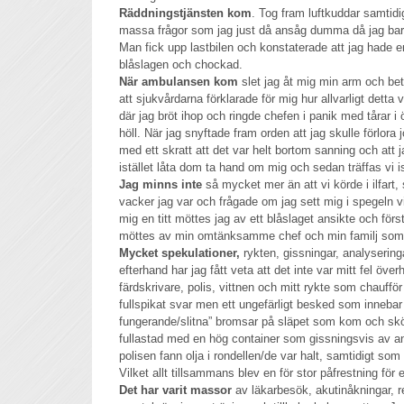
Räddningstjänsten kom
. Tog fram luftkuddar samtidi
massa frågor som jag just då ansåg dumma då jag bara v
Man fick upp lastbilen och konstaterade att jag hade 
blåslagen och chockad.
När ambulansen kom
slet jag åt mig min arm och bet
att sjukvårdarna förklarade för mig hur allvarligt detta
där jag bröt ihop och ringde chefen i panik med tårar 
höll. När jag snyftade fram orden att jag skulle förlora
med ett skratt att det var helt bortom sanning och att 
istället låta dom ta hand om mig och sedan träffas vi i
Jag minns inte
så mycket mer än att vi körde i ilfart,
vacker jag var och frågade om jag sett mig i spegeln vi
mig en titt möttes jag av ett blåslaget ansikte och först
möttes av min omtänksamme chef och min familj som bli
Mycket spekulationer,
rykten, gissningar, analysering
efterhand har jag fått veta att det inte var mitt fel öv
färdskrivare, polis, vittnen och mitt rykte som chauffö
fullspikat svar men ett ungefärligt besked som innebar 
fungerande/slitna” bromsar på släpet som kom och sköt 
fullastad med en hög container som gissningsvis av an
polisen fann olja i rondellen/de var halt, samtidigt som
Vilket allt tillsammans blev en för stor påfrestning för 
Det har varit massor
av läkarbesök, akutinåkningar, reh