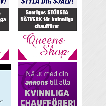
ng”
–