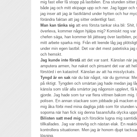
mig fast eller få stopp på lastbilen. Ena stunden sitter
både jag och mitt ekipage upp och ner. Jag ligger och 
jag inser att jag är fastklämd under hytten och hur my
förändra faktan att jag sitter ordentligt fast.
Man kan tänka sig
att ens första tankar ska bli: Shit
överleva, kommer någon hjälpa mig? Komiskt nog var m
chefen säga, han kommer bli jättearg över lastbilen, p
mitt arbete sparka mig. Från ett leende låg jag plötslig
under min egen lastbil. Det var det mest patetiska jag
och hemskt.
Jag kunde inte förstå
att det var sant. Känslan när jag
amputera armen, hur naket och pinsamt det var att hel
förstörd i en katastrof. Känslan av att ha misslyckats.
Tyngd är en sak
när du bär något, när du gymmar. Men
på riktigt. Tyngden och smärtan jag hade medan jag lå
känsla som slår alla smärtor jag någonsin upplevt, få k
gjorde. Jag hade som tur var flera vittnen bakom mig. E
polisen. En annan stackare som jobbade på macken en 
mig åka förbi med mina dagliga jobb som för stunden va
soporna när han fick sig denna fasansfulla olycka upp
Bilisten satt med mig
och försökte lugna mig samtidi
tillkallades. Jag var otrevlig och nästan elak. En reakt
kontrollera situationen. Men jag är honom djupt tacksa
lösning.