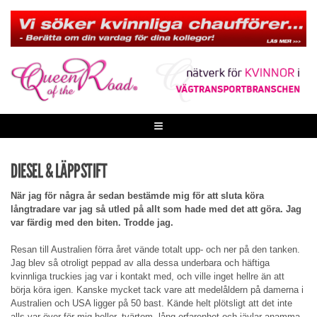
Skip
to
content
≡
DIESEL & LÄPPSTIFT
När jag för några år sedan bestämde mig för att sluta köra
långtradare var jag så utled på allt som hade med det att göra. Jag
var färdig med den biten. Trodde jag.
Resan till Australien förra året vände totalt upp- och ner på den tanken.
Jag blev så otroligt peppad av alla dessa underbara och häftiga
kvinnliga truckies jag var i kontakt med, och ville inget hellre än att
börja köra igen. Kanske mycket tack vare att medelåldern på damerna i
Australien och USA ligger på 50 bast. Kände helt plötsligt att det inte
alls var över för mig heller, tvärtom, lång erfarenhet och jävlar anamma