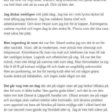
var helt klart värt att ta vara på. Och så blev det.
Jag älskar verkligen
mitt jobb idag. Jag har en i mitt tycke läcker bil
med allting jag behöver. Jag har världens bästa chef och
arbetskamrater. Och även Hoyer som jag kör för är toppen. Körningarna
varierar mycket och ingen dag är den andra lik. Precis som det ska vara
med såna här jobb.
Men ingenting är som
det var förr. Ibland undrar jag om det är en för-
eller nackdel. Visst, allt är modernare, men också mer stressigt och
tidspressat. Körordrarna får man via mail och telefonen tar man till när
det verkligen kniper. Logistik och effektivitet på väg. Så var det förr
också, men inte riktigt på samma sätt som idag. Man förmodades ta sig
från A till B på kortast möjliga till och hade en ungefärlig ankomsttid.
Men en punktering, en lite för trevlig kväll eller kö vid någon gräns
kunde ändra på tidtabellen, och ingen sade något om det.
Det går nog inte en dag
där ute på vägen utan att jag tänker tillbaka på
den tid som vi äldre kallar ”den gamla goda tiden”, och det är om den
tiden min bok Diesel & Läppstift handlar om. Oftast ensam ute på vägar
och avvägar utan varken telefon eller komradio, och diverse problem
som uppstod var bara att försöka på bästa möjliga sätt i vilket land det
än var oavsett man gjorde sig förstådd eller ej. Jag är inte helt säker på