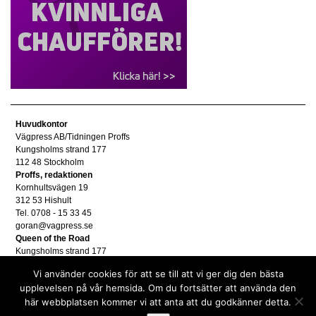
Huvudkontor
Vägpress AB/Tidningen Proffs
Kungsholms strand 177
112 48 Stockholm
Proffs, redaktionen
Kornhultsvägen 19
312 53 Hishult
Tel. 0708 - 15 33 45
goran@vagpress.se
Queen of the Road
Kungsholms strand 177
112 48 Stockholm
Vi använder cookies för att se till att vi ger dig den bästa
Annonsera
upplevelsen på vår hemsida. Om du fortsätter att använda den
Tel. 08 - 653 83 80
här webbplatsen kommer vi att anta att du godkänner detta.
annons@vagpress.se
Personuppgifter