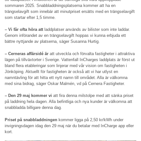
sommaren 2025. Snabbladdningsplatserna kommer att ha en
trängselavgift som innebär att minutpriset ersätts med en trängselavgift
som startar efter 1,5 timme.
– Vi får ofta höra att
laddplatser används av bilister som inte laddar.
Genom införandet av en trängselavgift hoppas vi kunna erbjuda ett
bättre nyttjande av platserna, säger Susanna Hurtig.
– Cerneras affärsidé är
att utveckla och förvalta fastigheter i attraktiva
lägen på tillväxtorter i Sverige. Vattenfall InCharges laddplats är först ut
bland flera etableringar som linjerar med vår vision om fastigheten i
Jönköping. Aktuellt för fastigheten är också att vi har utlyst en
namntävling för att hitta ett nytt namn till området. Alla är välkomna
med sina bidrag, säger Oskar Malmén, vd på Cernera Fastigheter.
– Den 29 maj kommer vi
att fira denna milstolpe med att sänka priset
på laddning hela dagen. Alla befintliga och nya kunder är välkomna att
snabbladda billigare denna dag.
Priset på snabbladdningen
kommer ligga på 2,50 kr/kWh under
invigningsdagen idag den 29 maj när du betalar med InCharge app eller
kort.