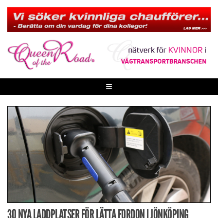
Skip
to
content
≡
30 NYA LADDPLATSER FÖR LÄTTA FORDON I JÖNKÖPING