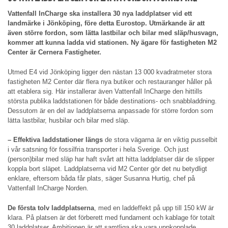
Vattenfall InCharge ska installera 30 nya laddplatser vid ett
landmärke i Jönköping, före detta Eurostop. Utmärkande är att
även större fordon, som lätta lastbilar och bilar med släp/husvagn,
kommer att kunna ladda vid stationen. Ny ägare för fastigheten M2
Center är Cernera Fastigheter.
Utmed E4 vid Jönköping ligger den nästan 13 000 kvadratmeter stora
fastigheten M2 Center där flera nya butiker och restauranger håller på
att etablera sig. Här installerar även Vattenfall InCharge den hittills
största publika laddstationen för både destinations- och snabbladdning.
Dessutom är en del av laddplatserna anpassade för större fordon som
lätta lastbilar, husbilar och bilar med släp.
– Effektiva laddstationer längs
de stora vägarna är en viktig pusselbit
i vår satsning för fossilfria transporter i hela Sverige. Och just
(person)bilar med släp har haft svårt att hitta laddplatser där de slipper
koppla bort släpet. Laddplatserna vid M2 Center gör det nu betydligt
enklare, eftersom båda får plats, säger Susanna Hurtig, chef på
Vattenfall InCharge Norden.
De första tolv laddplatserna
, med en laddeffekt på upp till 150 kW är
klara. På platsen är det förberett med fundament och kablage för totalt
30 laddplatser. Ambitionen är att samtliga ska vara uppkopplade