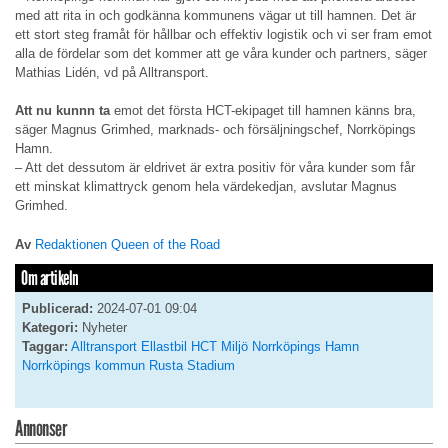
med att rita in och godkänna kommunens vägar ut till hamnen. Det är
ett stort steg framåt för hållbar och effektiv logistik och vi ser fram emot
alla de fördelar som det kommer att ge våra kunder och partners, säger
Mathias Lidén, vd på Alltransport.
Att nu kunnn ta
emot det första HCT-ekipaget till hamnen känns bra,
säger Magnus Grimhed, marknads- och försäljningschef, Norrköpings
Hamn.
– Att det dessutom är eldrivet är extra positiv för våra kunder som får
ett minskat klimattryck genom hela värdekedjan, avslutar Magnus
Grimhed.
Av
Redaktionen Queen of the Road
Om artikeln
Publicerad:
2024-07-01 09:04
Kategori:
Nyheter
Taggar:
Alltransport
Ellastbil
HCT
Miljö
Norrköpings Hamn
Norrköpings kommun
Rusta
Stadium
Annonser