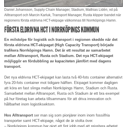
Daniel Johansson, Supply Chain Manager, Stadium, Mathias Lidén, vd på
Alltransport och Marcin Karluk, Transport Manager, Rusta klipper bandet när
regionens första eldrivna HCT-ekipage välkomnas till Norrköpings Hamn.
FÖRSTA ELDRIVNA HCT I NORRKÖPINGS KOMMUN
En milstolpe för logistik och transport i regionen skedde när det
första eldrivna HCT-ekipaget (High Capacity Transport) började
trafikera Norrköpings Hamn. Det är ett resultat av samarbetet
mellan Alltransport, Rusta och Stadium. Det nya HCT-ekipaget
möjliggör en fördubbling av kapaciteten jämfört med dagens
transport.
Det nya eldrivna HCT-ekipaget kan lasta två 40-fots container alternativt
fyra 20-fots container mot tidigare hälften. Ekipaget kommer dagligen
att köra en fast slinga mellan Norrköpings Hamn, Stadium och Rusta.
Samarbetet mellan Alltransport, Rusta och Stadium är ett bra exempel
på hur företag kan arbeta tillsammans för att driva innovation och
hållbarhet inom logistiksektorn.
Hos Alltransport
ser man sig som pionjärer inom inom fossilfria
transporter samt HCT-ekipage, något de är stolta över.
– Norrköpings kommun har gjort ett fint jobb med att prioritera arbetet