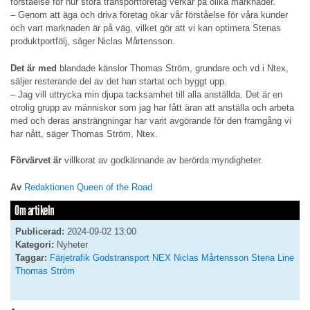
förståelse för hur stora transportföretag verkar på olika marknader.
– Genom att äga och driva företag ökar vår förståelse för våra kunder
och vart marknaden är på väg, vilket gör att vi kan optimera Stenas
produktportfölj, säger Niclas Mårtensson.
Det är med
blandade känslor Thomas Ström, grundare och vd i Ntex,
säljer resterande del av det han startat och byggt upp.
– Jag vill uttrycka min djupa tacksamhet till alla anställda. Det är en
otrolig grupp av människor som jag har fått äran att anställa och arbeta
med och deras ansträngningar har varit avgörande för den framgång vi
har nått, säger Thomas Ström, Ntex.
Förvärvet är
villkorat av godkännande av berörda myndigheter.
Av
Redaktionen Queen of the Road
Om artikeln
Publicerad:
2024-09-02 13:00
Kategori:
Nyheter
Taggar:
Färjetrafik
Godstransport
NEX
Niclas Mårtensson
Stena Line
Thomas Ström