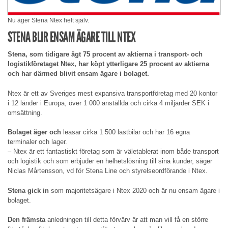
Nu äger Stena Ntex helt själv.
STENA BLIR ENSAM ÄGARE TILL NTEX
Stena, som tidigare ägt 75 procent av aktierna i transport- och
logistikföretaget Ntex, har köpt ytterligare 25 procent av aktierna
och har därmed blivit ensam ägare i bolaget.
Ntex är ett av Sveriges mest expansiva transportföretag med 20 kontor
i 12 länder i Europa, över 1 000 anställda och cirka 4 miljarder SEK i
omsättning.
Bolaget äger och
leasar cirka 1 500 lastbilar och har 16 egna
terminaler och lager.
– Ntex är ett fantastiskt företag som är väletablerat inom både transport
och logistik och som erbjuder en helhetslösning till sina kunder, säger
Niclas Mårtensson, vd för Stena Line och styrelseordförande i Ntex.
Stena gick in
som majoritetsägare i Ntex 2020 och är nu ensam ägare i
bolaget.
Den främsta
anledningen till detta förvärv är att man vill få en större