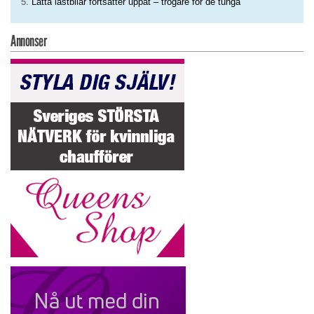
Lätta lastbilar fortsätter uppåt – trögare för de tunga
Annonser