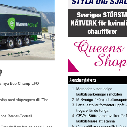
P
Senaste nyheterna
ers nya Eco-Champ LFO
Mercedes visar lediga
lastbilsparkeringar i mobilen
M Sverige: ”Förbjud eftersupni
ssläp med släpvagnen till ”The
Lätta lastbilar fortsätter uppåt 
trögare för de tunga
CEVA: Bättre arbetsvillkor får f
t hos Berger-Ecotrail.
lastbilsförare att stanna
Citira utökar servicenätet läng