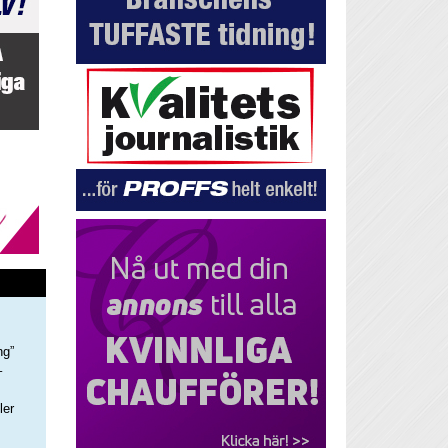
ng”
–
ler
s