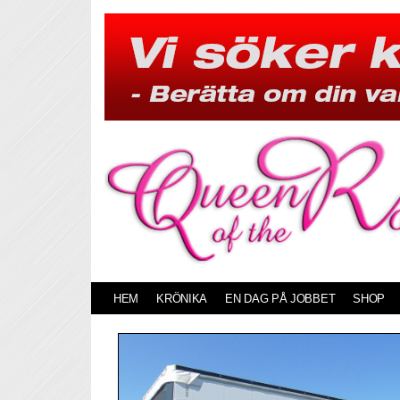
Skip
to
content
HEM
KRÖNIKA
EN DAG PÅ JOBBET
SHOP