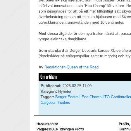
Det österrikiska
företaget, som industrijätten Schmitz 
införlivat innovationer i sin ”Eco-Champ”-lättviktare.
som designades för att på ett mer tillförlitligt sätt sky
överbelastning genom att minska hjulbasen med 64 c
utvecklarna centrumavstånden med 10 centimeter.
Med dessa
åtgärder är den nya trailern tänkt att passa
tyngre elektriska dragbilarna.
Som standard
är Berger Ecotrails kaross XL-certifiera
(dryckslådor på enlagerspallar samt trumgods) och st
Av
Redaktionen Queen of the Road
Om artikeln
Publicerad:
2025-02-25 11:00
Kategori:
Nyheter
Taggar:
Berger Ecotrail
Eco-Champ LTO
Gardintraile
Cargobull
Trailers
Huvudkontor
Proffs,
Vägpress AB/Tidningen Proffs
Kornhu