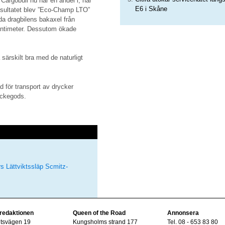
Cargobull nu har en andel i, har
E6 i Skåne
 Resultatet blev ”Eco-Champ LTO”
dda dragbilens bakaxel från
entimeter. Dessutom ökade
 särskilt bra med de naturligt
d för transport av drycker
yckegods.
rs
Lättviktssläp
Scmitz-
 redaktionen
Queen of the Road
Annonsera
ltsvägen 19
Kungsholms strand 177
Tel. 08 - 653 83 80