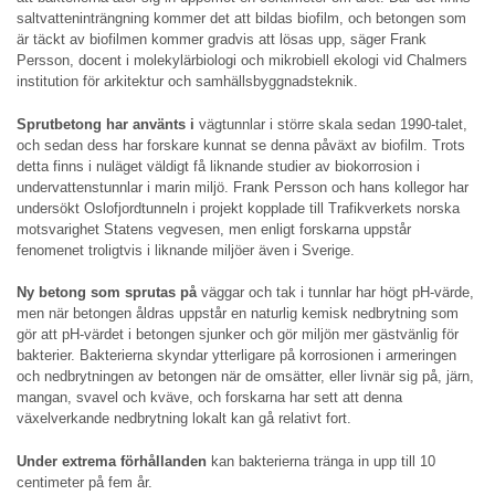
saltvatteninträngning kommer det att bildas biofilm, och betongen som
är täckt av biofilmen kommer gradvis att lösas upp, säger Frank
Persson, docent i molekylärbiologi och mikrobiell ekologi vid Chalmers
institution för arkitektur och samhällsbyggnadsteknik.
Sprutbetong har använts i
vägtunnlar i större skala sedan 1990-talet,
och sedan dess har forskare kunnat se denna påväxt av biofilm. Trots
detta finns i nuläget väldigt få liknande studier av biokorrosion i
undervattenstunnlar i marin miljö. Frank Persson och hans kollegor har
undersökt Oslofjordtunneln i projekt kopplade till Trafikverkets norska
motsvarighet Statens vegvesen, men enligt forskarna uppstår
fenomenet troligtvis i liknande miljöer även i Sverige.
Ny betong som sprutas på
väggar och tak i tunnlar har högt pH-värde,
men när betongen åldras uppstår en naturlig kemisk nedbrytning som
gör att pH-värdet i betongen sjunker och gör miljön mer gästvänlig för
bakterier. Bakterierna skyndar ytterligare på korrosionen i armeringen
och nedbrytningen av betongen när de omsätter, eller livnär sig på, järn,
mangan, svavel och kväve, och forskarna har sett att denna
växelverkande nedbrytning lokalt kan gå relativt fort.
Under extrema förhållanden
kan bakterierna tränga in upp till 10
centimeter på fem år.