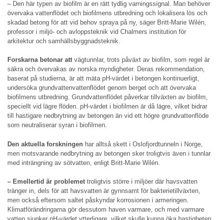
– Den här typen av biofilm är en rätt tydlig varningssignal. Man behöver
övervaka vattenflödet och biofilmens utbredning och lokalisera lös och
skadad betong för att vid behov spraya på ny, säger Britt-Marie Wilén,
professor i miljö- och avloppsteknik vid Chalmers institution för
arkitektur och samhällsbyggnadsteknik.
Forskarna betonar att
vägtunnlar, trots påväxt av biofilm, som regel är
säkra och övervakas av norska myndigheter. Deras rekommendation,
baserat på studierna, är att mäta pH-värdet i betongen kontinuerligt,
undersöka grundvattenvattenflödet genom berget och att övervaka
biofilmens utbredning. Grundvattenflödet påverkar tillväxten av biofilm,
speciellt vid lägre flöden. pH-värdet i biofilmen är då lägre, vilket bidrar
till hastigare nedbrytning av betongen än vid ett högre grundvattenflöde
som neutraliserar syran i biofilmen.
Den aktuella forskningen
har alltså skett i Oslofjordtunneln i Norge,
men motsvarande nedbrytning av betongen sker troligtvis även i tunnlar
med inträngning av sötvatten, enligt Britt-Marie Wilén.
– Emellertid är problemet
troligtvis större i miljöer där havsvatten
tränger in, dels för att havsvatten är gynnsamt för bakterietillväxten,
men också eftersom saltet påskyndar korrosionen i armeringen.
Klimatförändringarna gör dessutom haven varmare, och med varmare
vatten sjunker pH-värdet ytterligare, vilket skulle kunna öka hastigheten