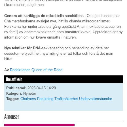
i korrosionen, säger hon.
Genom att kartlägga de
mikrobiella samhällena i Oslofjordtunneln har
Chalmersforskarna avslöjat nya, hittills okända mikroorganismer.
Forskarna har under arbetets gång upptäckt Anammoxibacteraceae, en
ny familj av anammoxbakterier, som omsätter kväve. Upptäckten ger ny
information om hur kväve omsätts i naturen.
Nya tekniker för DNA-
sekvensering och behandling av data har
dessutom erbjudit helt nya möjligheter att tolka och förstå det man
hittat.
Av
Redaktionen Queen of the Road
Om artikeln
Publicerad:
2025-04-15 14:29
Kategori:
Nyheter
Taggar:
Chalmers
Forskning
Trafiksäkerhet
Undervattenstunnlar
Annonser