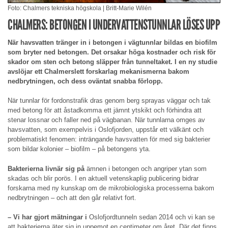
Foto: Chalmers tekniska högskola | Britt-Marie Wilén
CHALMERS: BETONGEN I UNDERVATTENSTUNNLAR LÖSES UPP
När havsvatten tränger in i betongen i vägtunnlar bildas en biofilm
som bryter ned betongen. Det orsakar höga kostnader och risk för
skador om sten och betong släpper från tunneltaket. I en ny studie
avslöjar ett Chalmerslett forskarlag mekanismerna bakom
nedbrytningen, och dess oväntat snabba förlopp.
När tunnlar för fordonstrafik dras genom berg sprayas väggar och tak
med betong för att åstadkomma ett jämnt ytskikt och förhindra att
stenar lossnar och faller ned på vägbanan. När tunnlarna omges av
havsvatten, som exempelvis i Oslofjorden, uppstår ett välkänt och
problematiskt fenomen: inträngande havsvatten för med sig bakterier
som bildar kolonier – biofilm – på betongens yta.
Bakterierna livnär sig på
ämnen i betongen och angriper ytan som
skadas och blir porös. I en aktuell vetenskaplig publicering bidrar
forskarna med ny kunskap om de mikrobiologiska processerna bakom
nedbrytningen – och att den går relativt fort.
– Vi har gjort mätningar i
Oslofjordtunneln sedan 2014 och vi kan se
att bakterierna äter sig in uppemot en centimeter om året. Där det finns