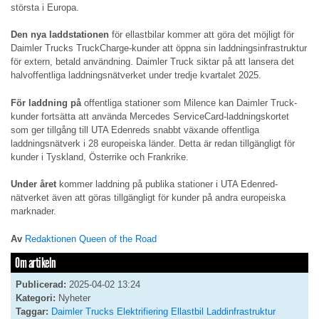
största i Europa.
Den nya laddstationen
för ellastbilar kommer att göra det möjligt för
Daimler Trucks TruckCharge-kunder att öppna sin laddningsinfrastruktur
för extern, betald användning. Daimler Truck siktar på att lansera det
halvoffentliga laddningsnätverket under tredje kvartalet 2025.
För laddning på
offentliga stationer som Milence kan Daimler Truck-
kunder fortsätta att använda Mercedes ServiceCard-laddningskortet
som ger tillgång till UTA Edenreds snabbt växande offentliga
laddningsnätverk i 28 europeiska länder. Detta är redan tillgängligt för
kunder i Tyskland, Österrike och Frankrike.
Under året
kommer laddning på publika stationer i UTA Edenred-
nätverket även att göras tillgängligt för kunder på andra europeiska
marknader.
Av
Redaktionen Queen of the Road
Om artikeln
Publicerad:
2025-04-02 13:24
Kategori:
Nyheter
Taggar:
Daimler Trucks
Elektrifiering
Ellastbil
Laddinfrastruktur