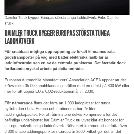
Daimler Truck bygger Europas största tunga laddnätverk. Foto: Daimler
Truck.
DAIMLER TRUCK BYGGER EUROPAS STÖRSTA TUNGA
LADDNÄTVERK
För snabbast möjliga upptrappning av lokalt klimatneutrala
godstransporter på väg med batterielektriska lastbilar är
laddinfrastrukturen en av de centrala punkterna. Det återstår dock
fortfarande mycket arbete på detta område.
European Automobile Manufacturers’ Association ACEA uppger att det
krävs cirka 35 000 snabbladdningsställen med en effekt på 800 kW eller
mer för att uppnå EU:s CO2-reduktionsmål till 2030.
För närvarande
finns det färre än 1 000 laddplatser för tunga
nyttofordon i hela Europa och stationerna har för liten
laddningskapacitet. För att åtminstone delvis kompensera för det
befintliga underskottet har Daimler Truck nu utvecklat ett koncept för
sitt eget halvoffentliga laddnätverk. Nätverket kommer att omfatta över
3 000 snabbladdningspunkter i Europa år 2030, vilket gör det till det