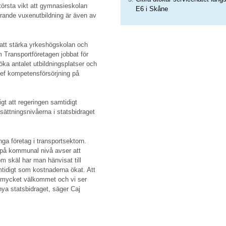
törsta vikt att gymnasieskolan
E6 i Skåne
ande vuxenutbildning är även av
att stärka yrkeshögskolan och
 Transportföretagen jobbat för
öka antalet utbildningsplatser och
hef kompetensförsörjning på
igt att regeringen samtidigt
sättningsnivåerna i statsbidraget
ga företag i transportsektorn.
n på kommunal nivå avser att
om skäl har man hänvisat till
amtidigt som kostnaderna ökat. Att
ör mycket välkommet och vi ser
 nya statsbidraget, säger Caj