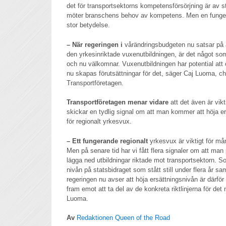
det för transportsektorns kompetensförsörjning är av s
möter branschens behov av kompetens. Men en funger
stor betydelse.
– När regeringen i
vårändringsbudgeten nu satsar på 
den yrkesinriktade vuxenutbildningen, är det något som
och nu välkomnar. Vuxenutbildningen har potential att 
nu skapas förutsättningar för det, säger Caj Luoma, c
Transportföretagen.
Transportföretagen menar vidare
att det även är vikt
skickar en tydlig signal om att man kommer att höja er
för regionalt yrkesvux.
– Ett fungerande regionalt
yrkesvux är viktigt för mån
Men på senare tid har vi fått flera signaler om att ma
lägga ned utbildningar riktade mot transportsektorn. S
nivån på statsbidraget som stått still under flera år s
regeringen nu avser att höja ersättningsnivån är därf
fram emot att ta del av de konkreta riktlinjerna för det
Luoma.
Av
Redaktionen Queen of the Road