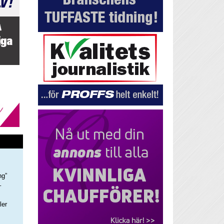
ng”
–
ler
s