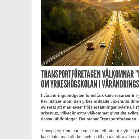
TRANSPORTFÖRETAGEN VÄLKOMNAR ”R
OM YRKESHÖGSKOLAN I VÅRÄNDRING
I vårändringsbudgeten föreslås ökade resurser till
fler platser inom den yrkesinriktade vuxenutbildn
aviserat att man avser höja ersättningsnivåerna i st
yrkesvux, vilket är extra välkommet givet det svik
dessa utbildningar. Det menar Transportföretagen.
Transportsektorn har som bekant ett stort rekryterings
kandidater med rätt kompetens till en rad olika yrkesro