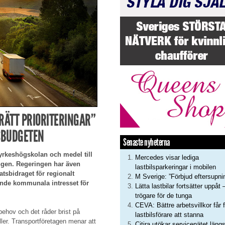
ÄTT PRIORITERINGAR”
SBUDGETEN
Senaste nyheterna
 yrkeshögskolan och medel till
Mercedes visar lediga
ingen. Regeringen har även
lastbilsparkeringar i mobilen
atsbidraget för regionalt
M Sverige: ”Förbjud eftersupni
tande kommunala intresset för
Lätta lastbilar fortsätter uppåt 
trögare för de tunga
CEVA: Bättre arbetsvillkor får f
behov och det råder brist på
lastbilsförare att stanna
ller. Transportföretagen menar att
Citira utökar servicenätet läng