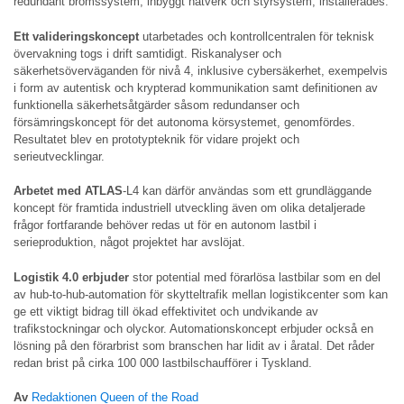
redundant bromssystem, inbyggt nätverk och styrsystem, installerades.
Ett valideringskoncept
utarbetades och kontrollcentralen för teknisk
övervakning togs i drift samtidigt. Riskanalyser och
säkerhetsöverväganden för nivå 4, inklusive cybersäkerhet, exempelvis
i form av autentisk och krypterad kommunikation samt definitionen av
funktionella säkerhetsåtgärder såsom redundanser och
försämringskoncept för det autonoma körsystemet, genomfördes.
Resultatet blev en prototypteknik för vidare projekt och
serieutvecklingar.
Arbetet med ATLAS
-L4 kan därför användas som ett grundläggande
koncept för framtida industriell utveckling även om olika detaljerade
frågor fortfarande behöver redas ut för en autonom lastbil i
serieproduktion, något projektet har avslöjat.
Logistik 4.0 erbjuder
stor potential med förarlösa lastbilar som en del
av hub-to-hub-automation för skytteltrafik mellan logistikcenter som kan
ge ett viktigt bidrag till ökad effektivitet och undvikande av
trafikstockningar och olyckor. Automationskoncept erbjuder också en
lösning på den förarbrist som branschen har lidit av i åratal. Det råder
redan brist på cirka 100 000 lastbilschaufförer i Tyskland.
Av
Redaktionen Queen of the Road