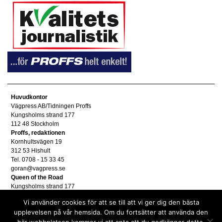
Huvudkontor
Vägpress AB/Tidningen Proffs
Kungsholms strand 177
112 48 Stockholm
Proffs, redaktionen
Kornhultsvägen 19
312 53 Hishult
Tel. 0708 - 15 33 45
goran@vagpress.se
Queen of the Road
Kungsholms strand 177
112 48 Stockholm
Vi använder cookies för att se till att vi ger dig den bästa
Annonsera
upplevelsen på vår hemsida. Om du fortsätter att använda den
Tel. 08 - 653 83 80