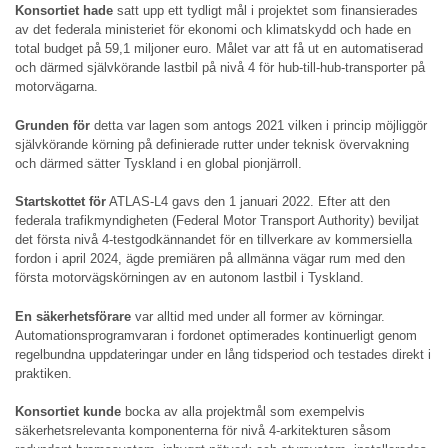
Konsortiet hade
satt upp ett tydligt mål i projektet som finansierades
av det federala ministeriet för ekonomi och klimatskydd och hade en
total budget på 59,1 miljoner euro. Målet var att få ut en automatiserad
och därmed självkörande lastbil på nivå 4 för hub-till-hub-transporter på
motorvägarna.
Grunden för
detta var lagen som antogs 2021 vilken i princip möjliggör
självkörande körning på definierade rutter under teknisk övervakning
och därmed sätter Tyskland i en global pionjärroll.
Startskottet för
ATLAS-L4 gavs den 1 januari 2022. Efter att den
federala trafikmyndigheten (Federal Motor Transport Authority) beviljat
det första nivå 4-testgodkännandet för en tillverkare av kommersiella
fordon i april 2024, ägde premiären på allmänna vägar rum med den
första motorvägskörningen av en autonom lastbil i Tyskland.
En säkerhetsförare
var alltid med under all former av körningar.
Automationsprogramvaran i fordonet optimerades kontinuerligt genom
regelbundna uppdateringar under en lång tidsperiod och testades direkt i
praktiken.
Konsortiet kunde
bocka av alla projektmål som exempelvis
säkerhetsrelevanta komponenterna för nivå 4-arkitekturen såsom