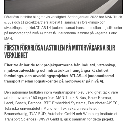
Förarlösa lastbilar blir gradvis verklighet. Sedan januari 2022 har MAN Truck
& Bus och 11 projektpartners arbetat tillsammans i forsknings- och
utvecklingsprojektet ATLAS-L4 (automatiserad transport mellan logistikcenter
på motorvägar på nivå 4) för att få ut autonoma lastbilar på vägarna. Foto:
MAN.
FÖRSTA FÖRARLÖSA LASTBILEN PÅ MOTORVÄGARNA BLIR
VERKLIGHET
Efter tre år har de tolv projektpartnerna från industri, vetenskap,
mjukvaruutveckling och infrastruktur framgångsrikt slutfört
forsknings- och utvecklingsprojektet ATLAS-L4 (automatiserad
transport mellan logistikcenter på motorvägar på nivå 4).
Den autonoma lastbilen inom vägtransporter blev verklighet tack vare
arbetet av cirka 150 ingenjörer. MAN Truck & Bus, Knorr-Bremse,
Leoni, Bosch, Fernride, BTC Embedded Systems, Fraunhofer AISEC,
Tekniska universitetet i München, Tekniska universitetet i
Braunschweig, TÜV SÜD, Autobahn GmbH och Würzburg Institute of
Transport Sciences (WIVW GmbH), gick samman för detta projekt.