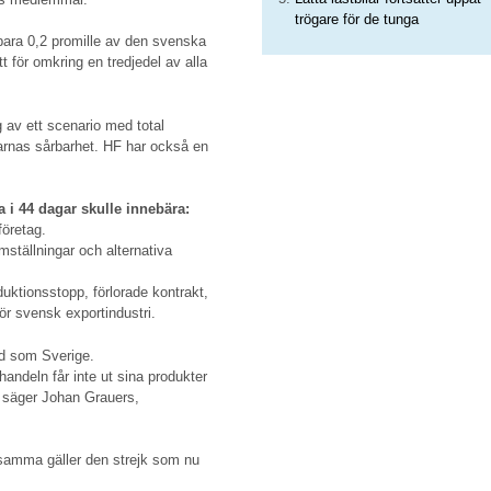
trögare för de tunga
ara 0,2 promille av den svenska
t för omkring en tredjedel av alla
 av ett scenario med total
arnas sårbarhet. HF har också en
a i 44 dagar skulle innebära:
företag.
omställningar och alternativa
duktionsstopp, förlorade kontrakt,
för svensk exportindustri.
and som Sverige.
handeln får inte ut sina produkter
r, säger Johan Grauers,
tsamma gäller den strejk som nu