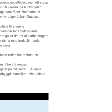
ngerande godsflöden, men ett stopp
n till varorna på butikshyllan.
läge som råder. Hamnarna är
ektiv, säger Johan Grauers.
tälla företagens
eökningar för arbetstagarna.
ts gäller det för alla arbetstagare
n räkna med fredsplikt under
amnarna.
mnar redan har tecknat ett
lamslå hela Sveriges
gerar på det sättet. Så länge
nbyggd instabilitet i vår kritiska