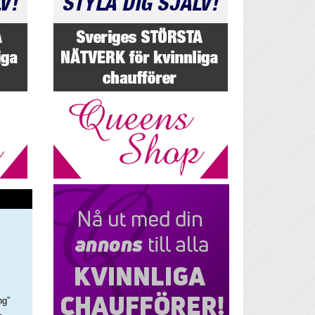
ng”
–