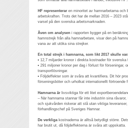
HF representerar
en minoritet av hamnarbetarna och b
arbetskraften. Trots det har de mellan 2016 – 2023 ståt
varsel på den svenska arbetsmarknaden.
Även om analysen
i rapporten bygger på en beräkning
hamnstrejk från alla hamnarbetare, visar den på hamn
vana av att utöka sina strejker.
En total strejk i hamnarna, som likt 2017 skulle var
•
12,7 miljarder kronor i direkta kostnader för svenska 
•
291 miljoner kronor per dag i förlust för förseningar, 
transportlösningar.
•
Följdeffekter som är svåra att kvantifiera. Dit hör pro
förseningsböter och urholkat internationellt förtroende 
Hamnarna är
livsviktiga för ett litet exportberoendel
– När hamnarna stannar får inte industrin sina råvaror, 
och sjukvården riskerar att stå utan viktiga leveranse
förhandlingschef på Sveriges Hamnar.
De verkliga
kostnaderna är alltså betydligt större. De
har brutit ut, då följdeffekterna är svåra att uppskatta.