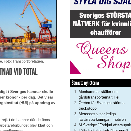
ge. Foto: Transportföretagen.
TNAD VID TOTAL
Senaste nyheterna
Menhammar ställer om
idigt i Sveriges hamnar skulle
gårdstransporterna till el
r kronor - per dag. Det visar
Örebro får Sveriges största
gsinstitut (HUI) på uppdrag av
truckstopp
Mercedes visar lediga
lastbilsparkeringar i mobilen
trejk i de hamnar där de finns
M Sverige: ”Förbjud eftersupni
arbetareförbundet blev klart och
Lätta lastbilar fortsätter uppåt 
F:s medlemmar.