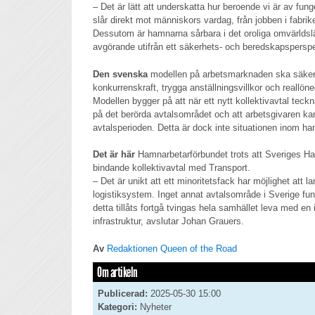
– Det är lätt att underskatta hur beroende vi är av fu
slår direkt mot människors vardag, från jobben i fabrike
Dessutom är hamnarna sårbara i det oroliga omvärlds
avgörande utifrån ett säkerhets- och beredskapspersp
Den svenska
modellen på arbetsmarknaden ska säkers
konkurrenskraft, trygga anställningsvillkor och reallön
Modellen bygger på att när ett nytt kollektivavtal teckna
på det berörda avtalsområdet och att arbetsgivaren ka
avtalsperioden. Detta är dock inte situationen inom h
Det är här
Hamnarbetarförbundet trots att Sveriges Ha
bindande kollektivavtal med Transport.
– Det är unikt att ett minoritetsfack har möjlighet att 
logistiksystem. Inget annat avtalsområde i Sverige fun
detta tillåts fortgå tvingas hela samhället leva med en i
infrastruktur, avslutar Johan Grauers.
Av
Redaktionen Queen of the Road
Om artikeln
Publicerad:
2025-05-30 15:00
Kategori:
Nyheter