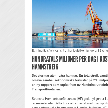
Ett minoritetsfack kan slå ut hur logistiken fungerar i Sveri
HUNDRATALS MILJONER PER DAG I KOS
HAMNSTREJK
Det stormar åter i våra hamnar. En totalstrejk samt
orsaka samhällsekonomiska förluster på 290 miljone
en ny rapport som tagits fram av Handelns utrednin
Transportföretagen.
Svenska Hamnarbetarförbundet (HF) gick nyligen ut i s
representerade. Detta trots att ett avtal med Transport
som omfattar alla hamnarbetare i landet, inklusive H