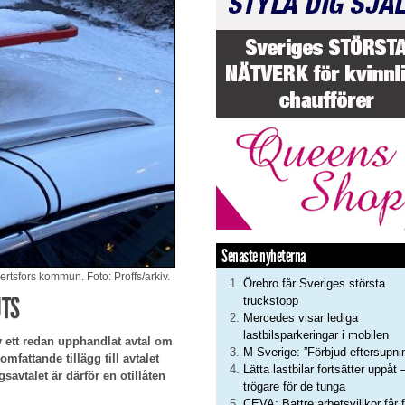
Senaste nyheterna
ertsfors kommun. Foto: Proffs/arkiv.
Örebro får Sveriges största
UTS
truckstopp
Mercedes visar lediga
lastbilsparkeringar i mobilen
 ett redan upphandlat avtal om
M Sverige: ”Förbjud eftersupni
fattande tillägg till avtalet
Lätta lastbilar fortsätter uppåt 
savtalet är därför en otillåten
trögare för de tunga
CEVA: Bättre arbetsvillkor får f