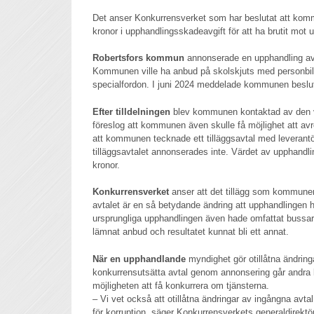
Det anser Konkurrensverket som har beslutat att komm
kronor i upphandlingsskadeavgift för att ha brutit mot 
Robertsfors kommun
annonserade en upphandling av s
Kommunen ville ha anbud på skolskjuts med personbilar
specialfordon. I juni 2024 meddelade kommunen beslut 
Efter tilldelningen
blev kommunen kontaktad av den 
föreslog att kommunen även skulle få möjlighet att avro
att kommunen tecknade ett tilläggsavtal med leverant
tilläggsavtalet annonserades inte. Värdet av upphandlin
kronor.
Konkurrensverket
anser att det tillägg som kommunen h
avtalet är en så betydande ändring att upphandlingen 
ursprungliga upphandlingen även hade omfattat bussar 
lämnat anbud och resultatet kunnat bli ett annat.
När en upphandlande
myndighet gör otillåtna ändringar
konkurrensutsätta avtal genom annonsering går andra 
möjligheten att få konkurrera om tjänsterna.
– Vi vet också att otillåtna ändringar av ingångna avtal
för korruption, säger Konkurrensverkets generaldirekt