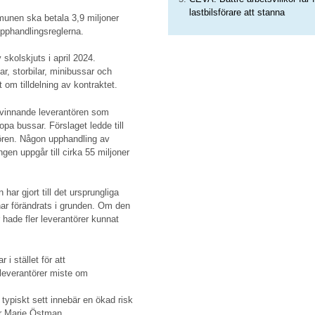
lastbilsförare att stanna
unen ska betala 3,9 miljoner
upphandlingsreglerna.
kolskjuts i april 2024.
, storbilar, minibussar och
om tilldelning av kontraktet.
vinnande leverantören som
pa bussar. Förslaget ledde till
ören. Någon upphandling av
gen uppgår till cirka 55 miljoner
ar gjort till det ursprungliga
har förändrats i grunden. Om den
hade fler leverantörer kunnat
 i stället för att
leverantörer miste om
 typiskt sett innebär en ökad risk
ör Marie Östman.