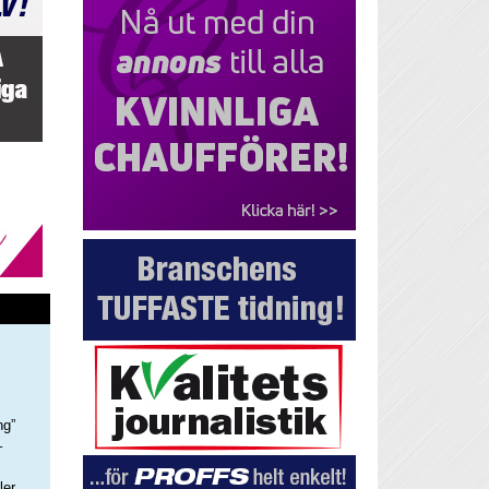
ng”
–
ler