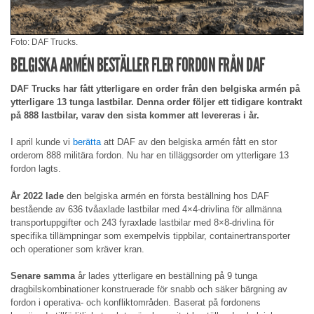
Foto: DAF Trucks.
BELGISKA ARMÉN BESTÄLLER FLER FORDON FRÅN DAF
DAF Trucks har fått ytterligare en order från den belgiska armén på
ytterligare 13 tunga lastbilar. Denna order följer ett tidigare kontrakt
på 888 lastbilar, varav den sista kommer att levereras i år.
I april kunde vi
berätta
att DAF av den belgiska armén fått en stor
orderom 888 militära fordon. Nu har en tilläggsorder om ytterligare 13
fordon lagts.
År 2022 lade
den belgiska armén en första beställning hos DAF
bestående av 636 tvåaxlade lastbilar med 4×4-drivlina för allmänna
transportuppgifter och 243 fyraxlade lastbilar med 8×8-drivlina för
specifika tillämpningar som exempelvis tippbilar, containertransporter
och operationer som kräver kran.
Senare samma
år lades ytterligare en beställning på 9 tunga
dragbilskombinationer konstruerade för snabb och säker bärgning av
fordon i operativa- och konfliktområden. Baserat på fordonens