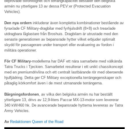
beprövade tillförlitlighet och terrängkapacitet beställer den belgiska
armén nu ytterligare 13 av dessa PEV:er (Protected Evacuation
Vehicles).
Den nya ordern
inkluderar även kompletta kombinationer bestående av
fyraxlade CF Military-dragbilar med fyrhjulsdrift (8×8) och treaxlade
utdragbara låglastare från Broshuis. Dragbilarn är utrustade med den
senaste generationen av bepansrade hytter vilket erbjuder optimalt
skydd för passagerare under transport eller evakuering av fordon i
militära operationer.
För CF Military
-modellerna har DAF ett nära samarbete med välkända
Tatra Trucks i Tjeckien. Samarbetet resulterar i ett unikt chassikoncept
med en premiumdrivlina och ett centralt lastbärande rör med oberoende
hjulfjädring. Detta ger CF Military exceptionella terrängegenskaper och
påtaglig körkomfort även i de mest utmanande terrängerna.
Bärgningsfordonen
, av vilka den belgiska armén nu har beställt
ytterligare 13, drivs av 12,9-liters Paccar MX-13-motor som levererar
340 kW/460 hk. De avancerade bepansrade hytterna levereras av Tatra
Army Vehicles.
Av
Redaktionen Queen of the Road