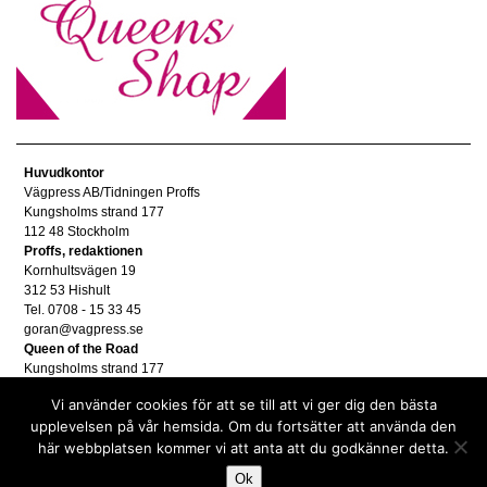
Huvudkontor
Vägpress AB/Tidningen Proffs
Kungsholms strand 177
112 48 Stockholm
Proffs, redaktionen
Kornhultsvägen 19
312 53 Hishult
Tel. 0708 - 15 33 45
goran@vagpress.se
Queen of the Road
Kungsholms strand 177
112 48 Stockholm
Vi använder cookies för att se till att vi ger dig den bästa
Annonsera
upplevelsen på vår hemsida. Om du fortsätter att använda den
Tel. 08 - 653 83 80
här webbplatsen kommer vi att anta att du godkänner detta.
annons@vagpress.se
Personuppgifter
Ok
Personuppgifter/GDPR