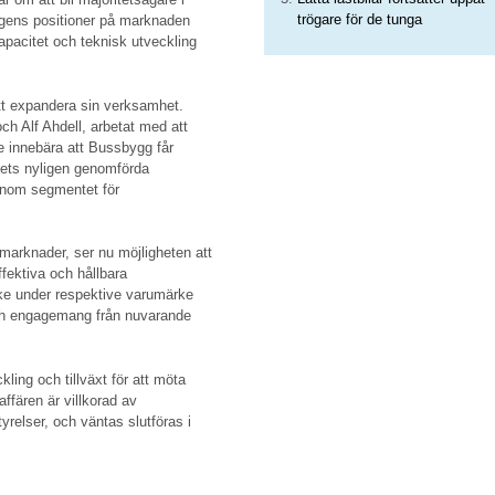
trögare för de tunga
agens positioner på marknaden
pacitet och teknisk utveckling
tt expandera sin verksamhet.
h Alf Ahdell, arbetat med att
le innebära att Bussbygg får
tagets nyligen genomförda
 inom segmentet för
marknader, ser nu möjligheten att
fektiva och hållbara
ske under respektive varumärke
 och engagemang från nuvarande
kling och tillväxt för att möta
ffären är villkorad av
relser, och väntas slutföras i