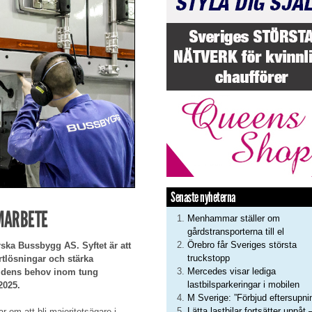
Senaste nyheterna
MARBETE
Menhammar ställer om
gårdstransporterna till el
Örebro får Sveriges största
rska Bussbygg AS. Syftet är att
truckstopp
tlösningar och stärka
Mercedes visar lediga
mtidens behov inom tung
lastbilsparkeringar i mobilen
2025.
M Sverige: ”Förbjud eftersupni
Lätta lastbilar fortsätter uppåt 
ar om att bli majoritetsägare i