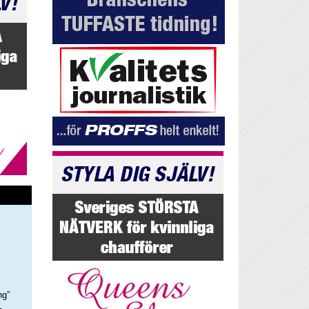
ng”
–