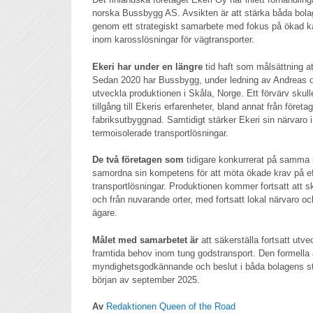
norska Bussbygg AS. Avsikten är att stärka båda bol
genom ett strategiskt samarbete med fokus på ökad ka
inom karosslösningar för vägtransporter.
Ekeri har under en längre
tid haft som målsättning a
Sedan 2020 har Bussbygg, under ledning av Andreas oc
utveckla produktionen i Skåla, Norge. Ett förvärv skul
tillgång till Ekeris erfarenheter, bland annat från före
fabriksutbyggnad. Samtidigt stärker Ekeri sin närvaro
termoisolerade transportlösningar.
De två företagen som
tidigare konkurrerat på samma 
samordna sin kompetens för att möta ökade krav på ef
transportlösningar. Produktionen kommer fortsatt att 
och från nuvarande orter, med fortsatt lokal närvaro
ägare.
Målet med samarbetet är
att säkerställa fortsatt utvec
framtida behov inom tung godstransport. Den formella a
myndighetsgodkännande och beslut i båda bolagens sty
början av september 2025.
Av
Redaktionen Queen of the Road