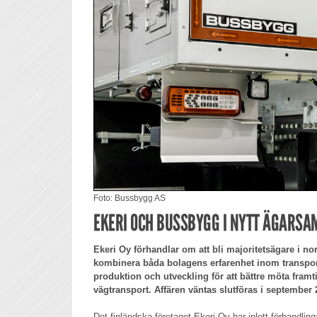
Foto: Bussbygg AS
EKERI OCH BUSSBYGG I NYTT ÄGARSA
Ekeri Oy förhandlar om att bli majoritetsägare i no
kombinera båda bolagens erfarenhet inom transpor
produktion och utveckling för att bättre möta fra
vägtransport. Affären väntas slutföras i september 
Det finländska företaget Ekeri Oy har inlett förhandling