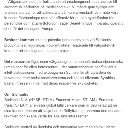
– Vätgasmarknaden är fortfarande ett nischsegment utan utsikter till
ekonomisk hållbarhet på medellång sikt. Vi måste göra tydliga och
ansvarsfulla val för att säkerställa vår konkurrenskraft och möta våra
kunders förväntningar med vår offensiv för el- och hybridfordon för
personbilar och lätta nyttofordon, säger Jean-Philippe Imparato, operativ
chef för det utvidgade Europa.
Beslutet kommer
inte att påverka personalstyrkan vid Stellantis
produktionsanläggningar. FoU-aktiviteter relaterade till vätgasteknik
kommer att omdirigeras till andra projekt.
Det nuvarande
läget inom vätgassegmentet innebär också ekonomiska
utmaningar för olika intressenter. I det sammanhanget har Stellantis
inlett diskussioner med aktieägarna i Symbio för att utvärdera de
nuvarande marknadskonsekvenserna och för att tillvarata Symbios
bästa intressen i linje med deras respektive skyldigheter.
Om Stellantis
Stellantis N.V. (NYSE: STLA / Euronext Milan: STLAM / Euronext
Paris: STLAP) är en stor global biltillverkare som är dedikerad att ge
sina kunder friheten att välja hur de förflyttar sig, anamma den senaste
tekniken och skapa värde för alla sina intressenter.
Stellantis portfölj av ikoniska och innovativa varumärken inkluderar