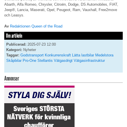
Abarth, Alfa Romeo, Chrysler, Citroën, Dodge, DS Automobiles, FIAT,
Jeep®, Lancia, Maserati, Opel, Peugeot, Ram, Vauxhall, Free2move
och Leasys.
Av
Redaktionen Queen of the Road
Om artikeln
Publicerad:
2025-07-23 12:00
Kategori:
Nyheter
Taggar:
Godstransport
Konkurrenskraft
Lätta lastbilar
Medelstora
Skåpbilar
Pro-One
Stellantis
Vätgasdrigt
Vätgasinfrastruktur
Annonser