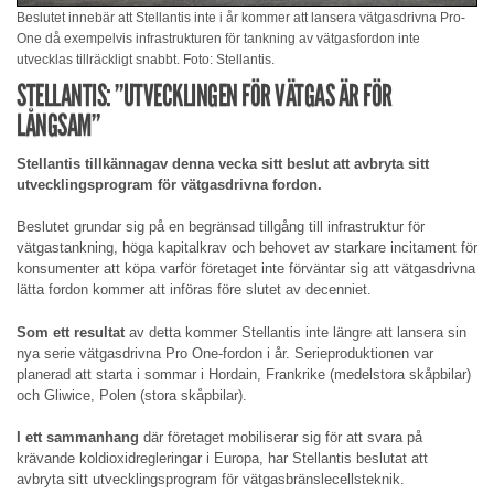
Beslutet innebär att Stellantis inte i år kommer att lansera vätgasdrivna Pro-
One då exempelvis infrastrukturen för tankning av vätgasfordon inte
utvecklas tillräckligt snabbt. Foto: Stellantis.
STELLANTIS: ”UTVECKLINGEN FÖR VÄTGAS ÄR FÖR
LÅNGSAM”
Stellantis tillkännagav denna vecka sitt beslut att avbryta sitt
utvecklingsprogram för vätgasdrivna fordon.
Beslutet grundar sig på en begränsad tillgång till infrastruktur för
vätgastankning, höga kapitalkrav och behovet av starkare incitament för
konsumenter att köpa varför företaget inte förväntar sig att vätgasdrivna
lätta fordon kommer att införas före slutet av decenniet.
Som ett resultat
av detta kommer Stellantis inte längre att lansera sin
nya serie vätgasdrivna Pro One-fordon i år. Serieproduktionen var
planerad att starta i sommar i Hordain, Frankrike (medelstora skåpbilar)
och Gliwice, Polen (stora skåpbilar).
I ett sammanhang
där företaget mobiliserar sig för att svara på
krävande koldioxidregleringar i Europa, har Stellantis beslutat att
avbryta sitt utvecklingsprogram för vätgasbränslecellsteknik.