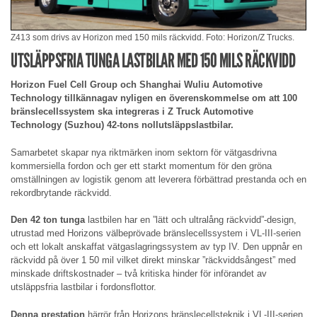
Z413 som drivs av Horizon med 150 mils räckvidd. Foto: Horizon/Z Trucks.
UTSLÄPPSFRIA TUNGA LASTBILAR MED 150 MILS RÄCKVIDD
Horizon Fuel Cell Group och Shanghai Wuliu Automotive
Technology tillkännagav nyligen en överenskommelse om att 100
bränslecellssystem ska integreras i Z Truck Automotive
Technology (Suzhou) 42-tons nollutsläppslastbilar.
Samarbetet skapar nya riktmärken inom sektorn för vätgasdrivna
kommersiella fordon och ger ett starkt momentum för den gröna
omställningen av logistik genom att leverera förbättrad prestanda och en
rekordbrytande räckvidd.
Den 42 ton tunga
lastbilen har en ”lätt och ultralång räckvidd”-design,
utrustad med Horizons välbeprövade bränslecellssystem i VL-III-serien
och ett lokalt anskaffat vätgaslagringssystem av typ IV. Den uppnår en
räckvidd på över 1 50 mil vilket direkt minskar ”räckviddsångest” med
minskade driftskostnader – två kritiska hinder för införandet av
utsläppsfria lastbilar i fordonsflottor.
Denna prestation
härrör från Horizons bränslecellsteknik i VL-III-serien.