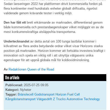
Sedan lanseringen 2022 har plattformen drivit kommersiella fordon på
flera kontinenter med hundratals enheter globalt driftsatta, rigoröst
validerade genom krävande tester i verklig miljö.
Den har fått ett
brett erkännande av marknaden, differentierad genom
både kommersiella och prestandaegenskaper vilket möjliggör en av de
mest konkurrenskraftiga utsläppsfria transporterna.
Undertecknandet
av detta avtal om 100 tunga lastbilar kommer i
kölvattnet av flera andra betydande ordrar vilket visar Horizons starka
position på marknaden. Horizon kommer att fortsätta investera kraftigt i
innovation och spela en viktig roll i att utnyttja vätgasens unika
egenskaper för att uppnå globala mål för koldioxidminskning.
Av
Redaktionen Queen of the Road
Om artikeln
Publicerad:
2025-07-25 09:05
Kategori:
Nyheter
Taggar:
Bränslecell
Godstransport
Horizon Fuel Cell
Kångdistanstransport
Vätgasdrift
Z Trucks Automotive Technology