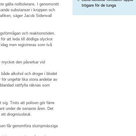
te gälla nolltolerans. I genomsnitt
trögare för de tunga
rkande substanser i kroppen och
 trafiken, säger Jacob Sidenvall
ngsförmågan och reaktionstiden.
ör att leda till dödliga olyckor.
et idag men registreras som två
r mycket den påverkar vid
r både alkohol och droger i blodet
 för ungefär lika stora andelar av
 blandad rattfylla räknas som
 sig. Trots att polisen gör färre
kant under de senaste åren. Det
r ett drogmissbruk.
isen får genomföra slumpmässiga