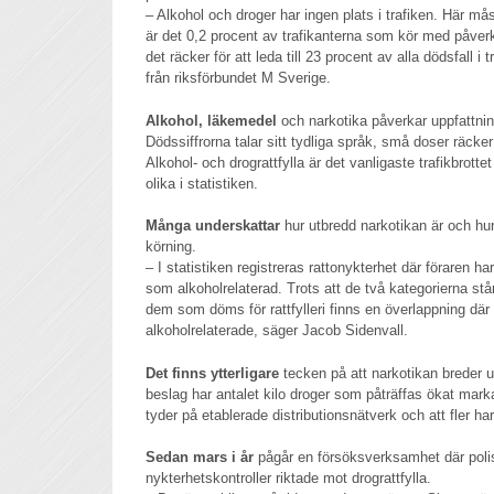
– Alkohol och droger har ingen plats i trafiken. Här mås
är det 0,2 procent av trafikanterna som kör med påve
det räcker för att leda till 23 procent av alla dödsfall i
från riksförbundet M Sverige.
Alkohol, läkemedel
och narkotika påverkar uppfattni
Dödssiffrorna talar sitt tydliga språk, små doser räcker f
Alkohol- och drograttfylla är det vanligaste trafikbrott
olika i statistiken.
Många underskattar
hur utbredd narkotikan är och hu
körning.
– I statistiken registreras rattonykterhet där föraren ha
som alkoholrelaterad. Trots att de två kategorierna står
dem som döms för rattfylleri finns en överlappning där
alkoholrelaterade, säger Jacob Sidenvall.
Det finns ytterligare
tecken på att narkotikan breder ut
beslag har antalet kilo droger som påträffas ökat mar
tyder på etablerade distributionsnätverk och att fler ha
Sedan mars i år
pågår en försöksverksamhet där pol
nykterhetskontroller riktade mot drograttfylla.