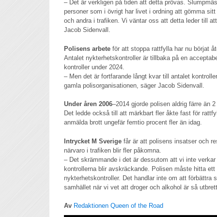
– Det är verkligen på tiden att detta prövas. Slumpmäs
personer som i övrigt har livet i ordning att gömma sit
och andra i trafiken. Vi väntar oss att detta leder till att
Jacob Sidenvall.
Polisens arbete
för att stoppa rattfylla har nu börjat 
Antalet nykterhetskontroller är tillbaka på en acceptab
kontroller under 2024.
– Men det är fortfarande långt kvar till antalet kontro
gamla polisorganisationen, säger Jacob Sidenvall.
Under åren 2006
–2014 gjorde polisen aldrig färre än 2
Det ledde också till att märkbart fler åkte fast för rattf
anmälda brott ungefär femtio procent fler än idag.
Intrycket M Sverige
får är att polisens insatser och re
närvaro i trafiken blir fler påkomna.
– Det skrämmande i det är dessutom att vi inte verkar h
kontrollerna blir avskräckande. Polisen måste hitta ett 
nykterhetskontroller. Det handlar inte om att förbättra s
samhället när vi vet att droger och alkohol är så utbret
Av
Redaktionen Queen of the Road