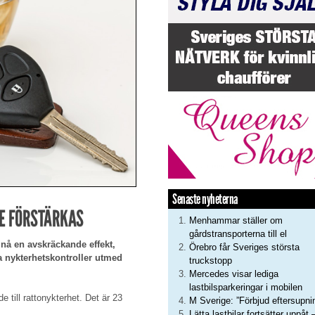
Senaste nyheterna
E FÖRSTÄRKAS
Menhammar ställer om
gårdstransporterna till el
 nå en avskräckande effekt,
Örebro får Sveriges största
a nykterhetskontroller utmed
truckstopp
Mercedes visar lediga
lastbilsparkeringar i mobilen
e till rattonykterhet. Det är 23
M Sverige: ”Förbjud eftersupni
Lätta lastbilar fortsätter uppåt 