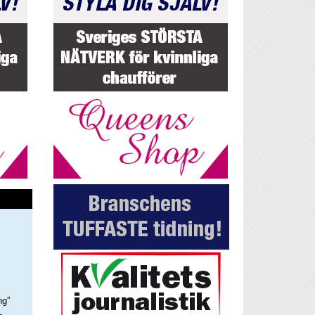
ng”
–