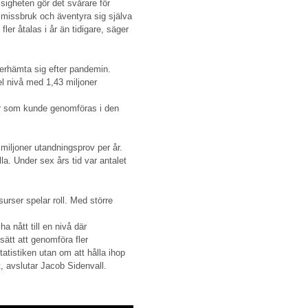
sigheten gör det svårare för
t missbruk och äventyra sig själva
 fler åtalas i år än tidigare, säger
återhämta sig efter pandemin.
el nivå med 1,43 miljoner
ller som kunde genomföras i den
 miljoner utandningsprov per år.
ylla. Under sex års tid var antalet
surser spelar roll. Med större
a nått till en nivå där
sätt att genomföra fler
tatistiken utan om att hålla ihop
t, avslutar Jacob Sidenvall.