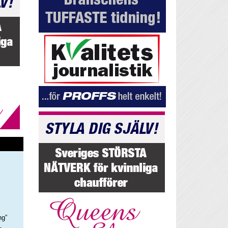
ng”
–