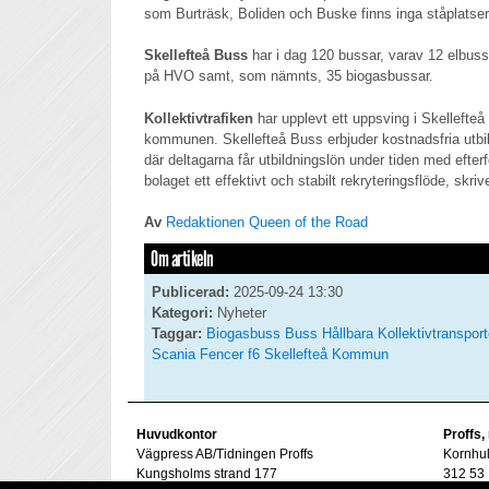
som Burträsk, Boliden och Buske finns inga ståplatser
Skellefteå Buss
har i dag 120 bussar, varav 12 elbus
på HVO samt, som nämnts, 35 biogasbussar.
Kollektivtrafiken
har upplevt ett uppsving i Skellefteå 
kommunen. Skellefteå Buss erbjuder kostnadsfria utbil
där deltagarna får utbildningslön under tiden med efterf
bolaget ett effektivt och stabilt rekryteringsflöde, skr
Av
Redaktionen Queen of the Road
Om artikeln
Publicerad:
2025-09-24 13:30
Kategori:
Nyheter
Taggar:
Biogasbuss
Buss
Hållbara Kollektivtransport
Scania Fencer f6
Skellefteå Kommun
Huvudkontor
Proffs,
Vägpress AB/Tidningen Proffs
Kornhu
Kungsholms strand 177
312 53 