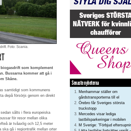
rift. Foto: Scania.
RT
ör biogasdrift som komplement
tan. Bussarna kommer att gå i
som Skåne.
Senaste nyheterna
ogas samtidigt som kommunens
Menhammar ställer om
ta depå försörjs genom en direkt
gårdstransporterna till el
Örebro får Sveriges största
truckstopp
sedan sålts i flera europeiska
Mercedes visar lediga
ussar för resor mellan olika
lastbilsparkeringar i mobilen
efteå är tvåaxlig och 12,5 meter
M Sverige: ”Förbjud eftersupni
ska gå i regiontrafik mellan orter
Lätta lastbilar fortsätter uppåt 