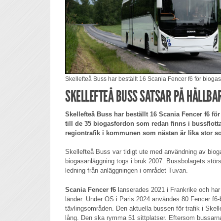
Skellefteå Buss har beställt 16 Scania Fencer f6 för biogasd
SKELLEFTEÅ BUSS SATSAR PÅ HÅLLBA
Skellefteå Buss har beställt 16 Scania Fencer f6 f
till de 35 biogasfordon som redan finns i bussflot
regiontrafik i kommunen som nästan är lika stor 
Skellefteå Buss var tidigt ute med användning av bi
biogasanläggning togs i bruk 2007. Bussbolagets störs
ledning från anläggningen i området Tuvan.
Scania Fencer f6
lanserades 2021 i Frankrike och har 
länder. Under OS i Paris 2024 användes 80 Fencer f6-b
tävlingsområden. Den aktuella bussen för trafik i Skell
lång. Den ska rymma 51 sittplatser. Eftersom bussarna 