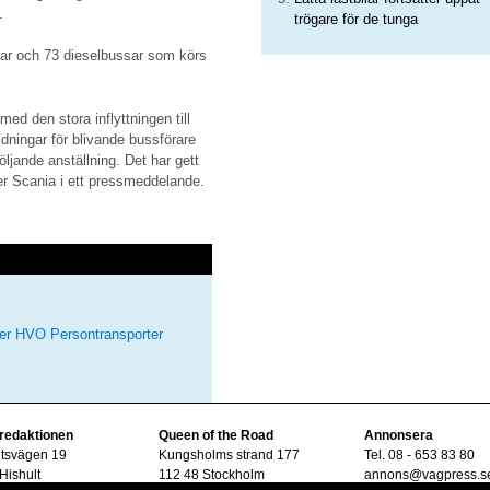
.
trögare för de tunga
sar och 73 dieselbussar som körs
med den stora inflyttningen till
dningar för blivande bussförare
öljande anställning. Det har gett
iver Scania i ett pressmeddelande.
er
HVO
Persontransporter
 redaktionen
Queen of the Road
Annonsera
ltsvägen 19
Kungsholms strand 177
Tel. 08 - 653 83 80
Hishult
112 48 Stockholm
annons@vagpress.s