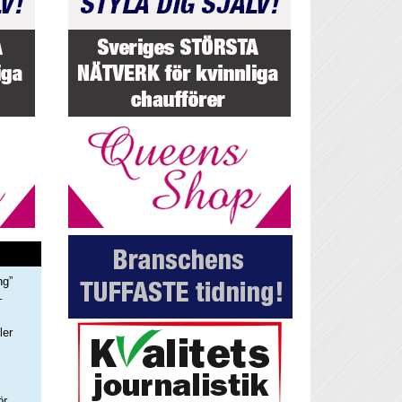
ng”
–
ler
s
ör