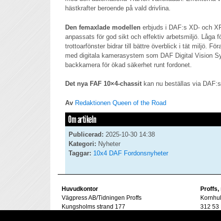
hästkrafter beroende på vald drivlina.
Den femaxlade modellen
erbjuds i DAF:s XD- och XF-
anpassats för god sikt och effektiv arbetsmiljö. Låga fön
trottoarfönster bidrar till bättre överblick i tät miljö. 
med digitala kamerasystem som DAF Digital Vision S
backkamera för ökad säkerhet runt fordonet.
Det nya FAF 10×4-chassit
kan nu beställas via DAF:s 
Av
Redaktionen Queen of the Road
Om artikeln
Publicerad:
2025-10-30 14:38
Kategori:
Nyheter
Taggar:
10x4
DAF
Fordonsnyheter
Huvudkontor
Proffs,
Vägpress AB/Tidningen Proffs
Kornhu
Kungsholms strand 177
312 53 
112 48 Stockholm
Tel. 07