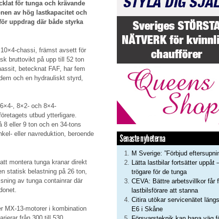
ecklat för tunga och krävande
onen av hög lastkapacitet och
v för uppdrag där både styrka
 10×4-chassi, främst avsett för
 bruttovikt på upp till 52 ton
assit, betecknat FAF, har fem
dem och en hydrauliskt styrd,
 6×4-, 8×2- och 8×4-
öretagets utbud ytterligare.
 8 eller 9 ton och en 34-tons
kel- eller navreduktion, beroende
Senaste nyheterna
M Sverige: ”Förbjud eftersupni
 att montera tunga kranar direkt
Lätta lastbilar fortsätter uppåt 
n statisk belastning på 26 ton,
trögare för de tunga
ossning av tunga containrar där
CEVA: Bättre arbetsvillkor får f
rdonet.
lastbilsförare att stanna
Citira utökar servicenätet läng
 MX-13-motorer i kombination
E6 i Skåne
ierar från 300 till 530
Försvarsteknik kan bana väg f