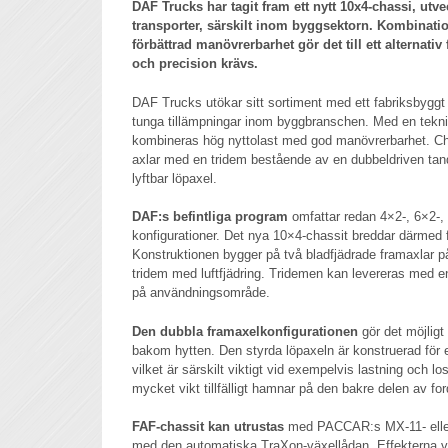
DAF Trucks har tagit fram ett nytt 10x4-chassi, utv
transporter, särskilt inom byggsektorn. Kombinati
förbättrad manövrerbarhet gör det till ett alternati
och precision krävs.
DAF Trucks utökar sitt sortiment med ett fabriksbyggt
tunga tillämpningar inom byggbranschen. Med en teknisk
kombineras hög nyttolast med god manövrerbarhet. Ch
axlar med en tridem bestående av en dubbeldriven tan
lyftbar löpaxel.
DAF:s befintliga program
omfattar redan 4×2-, 6×2-,
konfigurationer. Det nya 10×4-chassit breddar därmed f
Konstruktionen bygger på två bladfjädrade framaxlar på
tridem med luftfjädring. Tridemen kan levereras med en
på användningsområde.
Den dubbla framaxelkonfigurationen
gör det möjligt
bakom hytten. Den styrda löpaxeln är konstruerad för e
vilket är särskilt viktigt vid exempelvis lastning och l
mycket vikt tillfälligt hamnar på den bakre delen av fo
FAF-chassit kan utrustas
med PACCAR:s MX-11- eller
med den automatiska TraXon-växellådan. Effekterna var