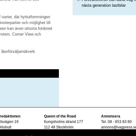
nästa generation lastbilar
serier, där hyttutformningen
sterpartier och möjlighet till
Föraren kan även utrusta fordonet
ystem, Corner View och
återförsäljarnätverk.
 redaktionen
Queen of the Road
Annonsera
ltsvägen 19
Kungsholms strand 177
Tel. 08 - 653 83 80
Hishult
112 48 Stockholm
annons@vagpress.s
08 - 15 33 45