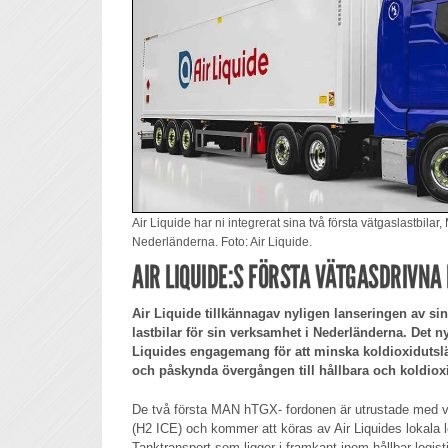
Air Liquide har ni integrerat sina två första vätgaslastbila
Nederländerna. Foto: Air Liquide.
AIR LIQUIDE:S FÖRSTA VÄTGASDRIVNA
Air Liquide tillkännagav nyligen lanseringen av si
lastbilar för sin verksamhet i Nederländerna. Det nya
Liquides engagemang för att minska koldioxidutsl
och påskynda övergången till hållbara och koldiox
De två första MAN hTGX- fordonen är utrustade med v
(H2 ICE) och kommer att köras av Air Liquides lokala 
Tanktransport som ligger i framkant inom hållbar logist