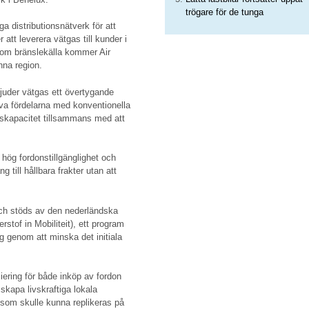
trögare för de tunga
iga distributionsnätverk för att
att leverera vätgas till kunder i
om bränslekälla kommer Air
nna region.
juder vätgas ett övertygande
iva fördelarna med konventionella
skapacitet tillsammans med att
a hög fordonstillgänglighet och
 till hållbara frakter utan att
 och stöds av den nederländska
tof in Mobiliteit), ett program
ig genom att minska det initiala
siering för både inköp av fordon
 skapa livskraftiga lokala
 som skulle kunna replikeras på