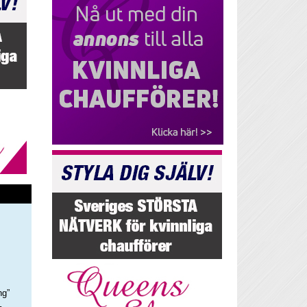
ng”
–