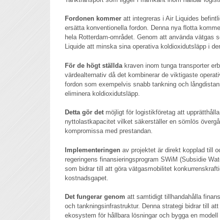
Fordonen kommer
att integreras i Air Liquides befintl
ersätta konventionella fordon. Denna nya flotta kommer 
hela Rotterdam-området. Genom att använda vätgas s
Liquide att minska sina operativa koldioxidutsläpp i de
För de högt ställda
kraven inom tunga transporter erb
värdealternativ då det kombinerar de viktigaste operat
fordon som exempelvis snabb tankning och långdistan
eliminera koldioxidutsläpp.
Detta gör det
möjligt för logistikföretag att upprätthåll
nyttolastkapacitet vilket säkerställer en sömlös övergång
kompromissa med prestandan.
Implementeringen
av projektet är direkt kopplad till
regeringens finansieringsprogram SWiM (Subsidie Waters
som bidrar till att göra vätgasmobilitet konkurrenskraft
kostnadsgapet.
Det fungerar genom
att samtidigt tillhandahålla finan
och tankningsinfrastruktur. Denna strategi bidrar till att
ekosystem för hållbara lösningar och bygga en modell