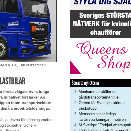
r, MAN hTGX, i sin verksamhet i
 LASTBILAR
Senaste nyheterna
Menhammar ställer om
na första vätgasdrivna tunga
gårdstransporterna till el
 initiativet förstärker Air
Örebro får Sveriges största
äppen inom transportsektorn
truckstopp
idsnåla mobilitetslösningar.
Mercedes visar lediga
lastbilsparkeringar i mobilen
ätgasdrivna förbränningsmotorer
M Sverige: ”Förbjud eftersupni
logistikpartner Schenk
Lätta lastbilar fortsätter uppåt 
ik i Benelux.