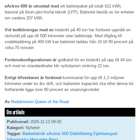
eActros 600 är utrustad med
ett batteripaket på totalt 621 kWh,
baserat på litium-järn-fosfat-teknik (LFP). Batteriet består av tre enheter
om vardera 207 kWh.
Vid testkörningar med en
totalvikt på 40 ton har fordonet uppnått en
räckvidd på upp till 500 kilometer utan laddstopp. Med tillgång till
snabbladdning på 400 kW kan batteriet laddas från 10 till 80 procent på
cirka 70 minuter.
Fordonskonfigurationen är
godkänd för en totalvikt på upp till 44 ton
och med en standardtrailer blir nyttolasten omkring 22 ton.
Enligt tillverkaren är fordonet
konstruerat för upp till 1,2 miljoner
kilometer under tio års drift, och batteriets kapacitet ska efter denna tid
fortfarande ligga över 80 procent av ursprungsvärdet.
Av
Redaktionen Queen of the Road
Om artikeln
Publicerad:
2025-11-12 09:00
Kategori:
Nyheter
Taggar:
Batteriteknik
eActros 600
Elektrifiering
Fjärrtransport
Infrastruktur
Mercedes-Benz