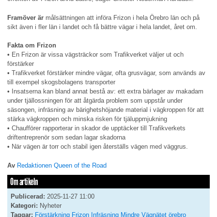
Framöver är
målsättningen att införa Frizon i hela Örebro län och på
sikt även i fler län i landet och få bättre vägar i hela landet, året om.
Fakta om Frizon
•
En Frizon är vissa vägsträckor som Trafikverket väljer ut och
förstärker
•
Trafikverket förstärker mindre vägar, ofta grusvägar, som används av
till exempel skogsbolagens transporter
•
Insatserna kan bland annat bestå av: ett extra bärlager av makadam
under tjällossningen för att åtgärda problem som uppstår under
säsongen, infräsning av bärighetshöjande material i vägkroppen för att
stärka vägkroppen och minska risken för tjäluppmjukning
•
Chaufförer rapporterar in skador de upptäcker till Trafikverkets
driftentreprenör som sedan lagar skadorna
•
När vägen är torr och stabil igen återställs vägen med väggrus.
Av
Redaktionen Queen of the Road
Om artikeln
Publicerad:
2025-11-27 11:00
Kategori:
Nyheter
Taggar:
Förstärkning
Frizon
Infräsning
Mindre Vägnätet
örebro