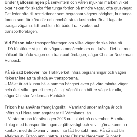
Under tjällossningen
på senvintern och våren mjuknar marken vilket
ökar risken för skador från tunga fordon på mindre vägar, ofta grusvägar.
Det leder ofta till restriktioner som begränsar vägens bärighet, hur tunga
fordon som får köra där och innebär stora kostnader för att laga de
trasiga vägarna. Ett problem för både Trafikverket och
transportföretagen.
Vid Frizon talar
transportföretagen om vilka vägar de ska köra på.
– Då förstärker vi just de vägarna omgående om det krävs. Det blir mer
hållbart för både vägen och transportföretagen, säger Christer Nederman
Runbäck.
På så sätt behöver
inte Trafikverket införa begränsningar och vägen
riskerar inte att ta skada av transporterna.
– Målet är att kunna hålla samma bärighet även på våra mindre vägar
hela året vilket ger ett mer pålitligt vägnät och bättre vägar för alla,
säger Christer Nederman Runbäck.
Frizon har använts
framgångsrikt i Värmland under många år och
införs nu i Nora som angränsar till Värmlands län.
– Vi startar upp för säsongen 2026 nu i slutet på november. En nära
dialog med transportföretagen är jätteviktigt och vi vill gärna komma i
kontakt med de åkerier vi ännu inte fått kontakt med. På så sätt blir
effekten av Frizon ännu bättre, säger Christer Nederman Runbäck.