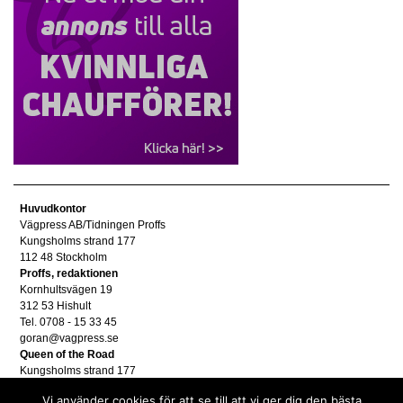
Huvudkontor
Vägpress AB/Tidningen Proffs
Kungsholms strand 177
112 48 Stockholm
Proffs, redaktionen
Kornhultsvägen 19
312 53 Hishult
Tel. 0708 - 15 33 45
goran@vagpress.se
Queen of the Road
Kungsholms strand 177
112 48 Stockholm
Vi använder cookies för att se till att vi ger dig den bästa