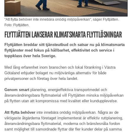
"Att flytta behöver inte innebära onödig miljöpåverkan", säger Flyttjätten.
Foto: Flyttjätten.
FLYTTJÄTTEN LANSERAR KLIMATSMARTA FLYTTLÖSNINGAR
Flyttjätten breddar sitt tjänsteutbud och satsar nu på klimatsmarta
flyttjänster med fokus på hållbarhet, effektivitet och service i
toppklass över hela Sverige.
Med lång erfarenhet inom branschen och lokal förankring i Västra
Götaland erbjuder bolaget nu miljövänliga alternativ för både
privatpersoner och företag över hela landet.
Genom smart
planering, energieffektiva transportmedel och
återanvändningsbara flyttmaterial vill Flyttjätten minska miljöpåverkan
på flytten utan att kompromissa med kvalitet eller kundupplevelse.
Att flytta behöver
inte innebära onödig miljöpåverkan. Några av de
viktigaste åtgärderna företaget implementerat är effektiv ruttplanering,
återanvändningsbara flyttmaterial, moderna och bränslesnåla fordon
samt möjlighet till samordnade flyttar där fler kunder delar på samma