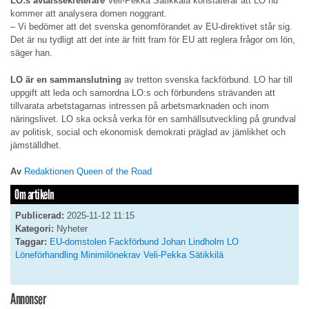
LO:s avtalssekreterare
Veli-Pekka Sätikkäla konstaterar att LO nu
kommer att analysera domen noggrant.
– Vi bedömer att det svenska genomförandet av EU-direktivet står sig.
Det är nu tydligt att det inte är fritt fram för EU att reglera frågor om lön,
säger han.
LO är en sammanslutning
av tretton svenska fackförbund. LO har till
uppgift att leda och samordna LO:s och förbundens strävanden att
tillvarata arbetstagarnas intressen på arbetsmarknaden och inom
näringslivet. LO ska också verka för en samhällsutveckling på grundval
av politisk, social och ekonomisk demokrati präglad av jämlikhet och
jämställdhet.
Av
Redaktionen Queen of the Road
Om artikeln
Publicerad:
2025-11-12 11:15
Kategori:
Nyheter
Taggar:
EU-domstolen
Fackförbund
Johan Lindholm
LO
Löneförhandling
Minimilönekrav
Veli-Pekka Sätikkilä
Annonser