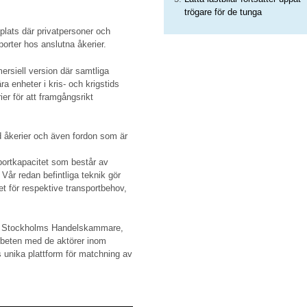
trögare för de tunga
lats där privatpersoner och
orter hos anslutna åkerier.
ersiell version där samtliga
ära enheter i kris- och krigstids
er för att framgångsrikt
åkerier och även fordon som är
portkapacitet som består av
Vår redan befintliga teknik gör
tet för respektive transportbehov,
s Stockholms Handelskammare,
beten med de aktörer inom
 unika plattform för matchning av