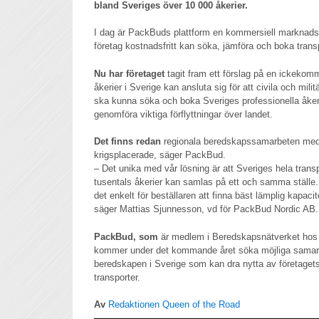
bland Sveriges över 10 000 åkerier.
I dag är PackBuds plattform en kommersiell marknadsp
företag kostnadsfritt kan söka, jämföra och boka transp
Nu har företaget
tagit fram ett förslag på en ickekomm
åkerier i Sverige kan ansluta sig för att civila och milit
ska kunna söka och boka Sveriges professionella åkeri
genomföra viktiga förflyttningar över landet.
Det finns redan
regionala beredskapssamarbeten med 
krigsplacerade, säger PackBud.
– Det unika med vår lösning är att Sveriges hela trans
tusentals åkerier kan samlas på ett och samma ställe. 
det enkelt för beställaren att finna bäst lämplig kapaci
säger Mattias Sjunnesson, vd för PackBud Nordic AB.
PackBud, som
är medlem i Beredskapsnätverket ho
kommer under det kommande året söka möjliga samar
beredskapen i Sverige som kan dra nytta av företagets
transporter.
Av
Redaktionen Queen of the Road