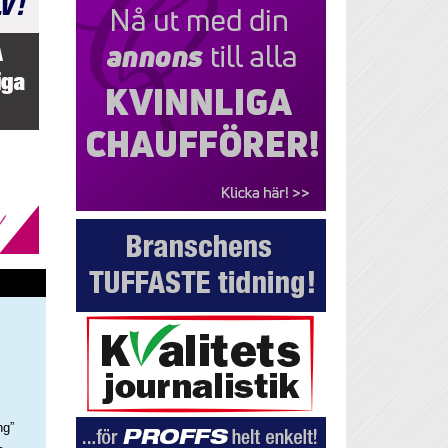
ng”
–