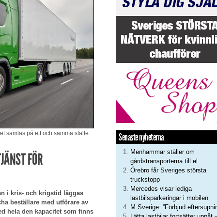
t samlas på ett och samma ställe.
Senaste nyheterna
Menhammar ställer om
JÄNST FÖR
gårdstransporterna till el
Örebro får Sveriges största
truckstopp
Mercedes visar lediga
 i kris- och krigstid läggas
lastbilsparkeringar i mobilen
cha beställare med utförare av
M Sverige: ”Förbjud eftersupni
med hela den kapacitet som finns
Lätta lastbilar fortsätter uppåt 