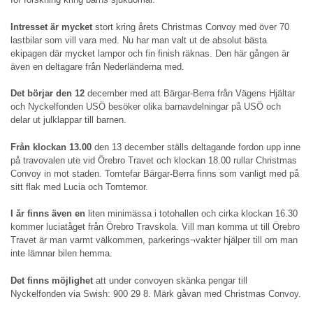
Intresset är mycket
stort kring årets Christmas Convoy med över 70
lastbilar som vill vara med. Nu har man valt ut de absolut bästa
ekipagen där mycket lampor och fin finish räknas. Den här gången är
även en deltagare från Nederländerna med.
Det börjar den 12
december med att Bärgar-Berra från Vägens Hjältar
och Nyckelfonden USÖ besöker olika barnavdelningar på USÖ och
delar ut julklappar till barnen.
Från klockan 13.00
den 13 december ställs deltagande fordon upp inne
på travovalen ute vid Örebro Travet och klockan 18.00 rullar Christmas
Convoy in mot staden. Tomtefar Bärgar-Berra finns som vanligt med på
sitt flak med Lucia och Tomtemor.
I år finns även
en
liten minimässa i totohallen och cirka klockan 16.30
kommer luciatåget från Örebro Travskola. Vill man komma ut till Örebro
Travet är man varmt välkommen, parkerings¬vakter hjälper till om man
inte lämnar bilen hemma.
Det finns möjlighet
att under convoyen skänka pengar till
Nyckelfonden via Swish: 900 29 8. Märk gåvan med Christmas Convoy.