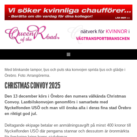
Skip
to
content
≡
Med blinkande lampor, ljus och puts ska konvojen sprida ljus och glädje i
Örebro. Foto: Arrangörerna.
CHRISTMAS CONVOY 2025
Den 13 december körs i Örebro den numera välkända Christmas
Convoy. Lastbilskonvojen genomförs i samarbete med
Nyckelfonden USÖ och man vill önska alla i deras fina stad Örebro
en riktigt god jul.
Deltagande ekipage betalar en anmälningsavgift på minst 400 kronor till
Nyckelfonden USÖ där pengarna stannar och dessutom är öronmärkta
för forskning kring barns sjukdomar.