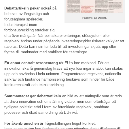
Debattartikeln pekar också
på
behovet av långsiktiga och
Faksimil, DI Debatt.
förutsägbara spelregler.
Industriprojekt inom
fordonsutveckling sträcker sig
ofta över många år. När politiska prioriteringar, stödsystem eller
regelverk ändras under pågående investeringscykler riskerar kalkyler att
raseras. Detta kan i sin tur leda till att investeringar skjuts upp eller
flyttas till marknader med stabilare förutsättningar.
Ett annat centralt resonemang
rör EU:s inre marknad. För att
innovation ska få genomslag krävs att nya lösningar snabbt kan skalas
upp och användas i hela unionen. Fragmenterade regelverk, nationella
särkrav och bristande harmonisering beskrivs som hinder för både
konkurrenskraft och teknikspridning.
Sammantaget ger debattartikeln
en bild av ett näringsliv som är redo
att driva innovation och omställning vidare, men som efterfrågar ett
tydligare politiskt stöd i form av förenklade regelverk, snabbare
processer och ökad samordning på EU-nivå.
För åkeribranschen är
frågeställningen högst konkret.
Innovationstakten hos fordonstillverkarna påverkar direkt tillgången till