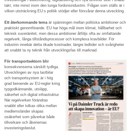
takt, inte minst inom den tunga fordonsindustrin. Frågan som ställs är i
vilken utsträckning EU:s politik stödjer eller försvårar denna utveckling.
Ett återkommande tema
är spänningen mellan politiska ambitioner och
praktiskt genomförande. EU har höga mål inom klimat, hållbarhet och
teknisk suveränitet, men dessa ambitioner åtföljs ofta av omfattande
regelverk, långa tillståndsprocesser och komplexa kravbilder. För
industrin innebär detta ökade kostnader, längre ledtider och svårigheter
att snabbt ta ny teknik från utvecklingsfas till marknad.
För transportsektorn blir
konsekvenserna särskilt tydliga.
Utvecklingen av nya lastbilar
och transportsystem är i hög
grad beroende av EU-regler kring
typgodkännande, utsläpp,
säkerhet och digital infrastruktur.
När regelverken förändras
snabbt eller tolkas olika mellan
medlemsländer skapas
osäkerhet som påverkar både
tillverkare och åkeriernas
investeringsbeslut.