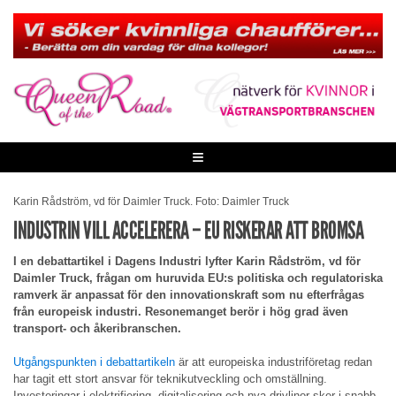
Skip
to
content
≡
Karin Rådström, vd för Daimler Truck. Foto: Daimler Truck
INDUSTRIN VILL ACCELERERA – EU RISKERAR ATT BROMSA
I en debattartikel i Dagens Industri lyfter Karin Rådström, vd för
Daimler Truck, frågan om huruvida EU:s politiska och regulatoriska
ramverk är anpassat för den innovationskraft som nu efterfrågas
från europeisk industri. Resonemanget berör i hög grad även
transport- och åkeribranschen.
Utgångspunkten i debattartikeln
är att europeiska industriföretag redan
har tagit ett stort ansvar för teknikutveckling och omställning.
Investeringar i elektrifiering, digitalisering och nya drivlinor sker i snabb