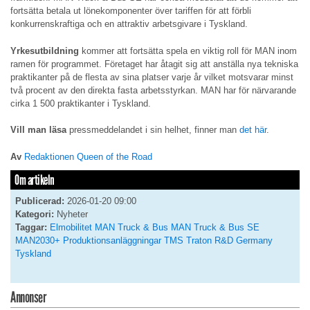
fortsätta betala ut lönekomponenter över tariffen för att förbli
konkurrenskraftiga och en attraktiv arbetsgivare i Tyskland.
Yrkesutbildning
kommer att fortsätta spela en viktig roll för MAN inom
ramen för programmet. Företaget har åtagit sig att anställa nya tekniska
praktikanter på de flesta av sina platser varje år vilket motsvarar minst
två procent av den direkta fasta arbetsstyrkan. MAN har för närvarande
cirka 1 500 praktikanter i Tyskland.
Vill man läsa
pressmeddelandet i sin helhet, finner man
det här
.
Av
Redaktionen Queen of the Road
Om artikeln
Publicerad:
2026-01-20 09:00
Kategori:
Nyheter
Taggar:
Elmobilitet
MAN Truck & Bus
MAN Truck & Bus SE
MAN2030+
Produktionsanläggningar
TMS
Traton R&D Germany
Tyskland
Annonser