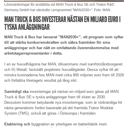
Lönesänkningar för anställda vid MAN Truck & Bus SE och Traton R&D
Germany GmbH har uteslutits i programmet ”MAN2030+”. Foto: MAN.
MAN TRUCK & BUS INVESTERAR NÄSTAN EN MILJARD EURO I
TYSKA ANLÄGGNINGAR
MAN Truck & Bus har lanserat ”MAN2030+”, ett program som syftar
till att stärka konkurrenskraften och säkra framtiden för sina
anläggningar och har nått en omfattande överenskommelse med
arbetstagarrepresentanter i detta.
I en av huvudfrågorna har MAN, tillsammans med samförståndsorganet
och IG Metall, fastställt projektets huvudåtgärder. Dessa syftar till att
minska kostnaderna hos MAN med cirka 900 miljoner euro fram till 2028
och förbättra företagets resultat på lång sikt.
Samtidigt ska
investeringar på nästan en miljard euro göras på MAN
Truck & Bus SE:s tyska anläggningar fram till slutet av 2030.
Dessutom kommer betydande nya investeringar, som är nödvändiga för
nästa generations fordon baserade på det framtida Traton Modular
System (TMS), också att göras i Östeuropa i framtiden.
Etablering och
byggnation av ytterligare en batterifabrik inom