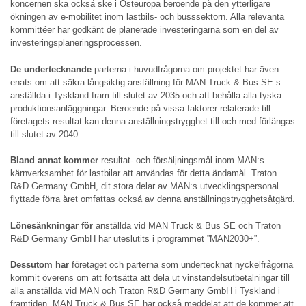
koncernen ska också ske i Östeuropa beroende på den ytterligare
ökningen av e-mobilitet inom lastbils- och busssektorn. Alla relevanta
kommittéer har godkänt de planerade investeringarna som en del av
investeringsplaneringsprocessen.
De undertecknande
parterna i huvudfrågorna om projektet har även
enats om att säkra långsiktig anställning för MAN Truck & Bus SE:s
anställda i Tyskland fram till slutet av 2035 och att behålla alla tyska
produktionsanläggningar. Beroende på vissa faktorer relaterade till
företagets resultat kan denna anställningstrygghet till och med förlängas
till slutet av 2040.
Bland annat kommer
resultat- och försäljningsmål inom MAN:s
kärnverksamhet för lastbilar att användas för detta ändamål. Traton
R&D Germany GmbH, dit stora delar av MAN:s utvecklingspersonal
flyttade förra året omfattas också av denna anställningstrygghetsåtgärd.
Lönesänkningar för
anställda vid MAN Truck & Bus SE och Traton
R&D Germany GmbH har uteslutits i programmet ”MAN2030+”.
Dessutom har
företaget och parterna som undertecknat nyckelfrågorna
kommit överens om att fortsätta att dela ut vinstandelsutbetalningar till
alla anställda vid MAN och Traton R&D Germany GmbH i Tyskland i
framtiden. MAN Truck & Bus SE har också meddelat att de kommer att