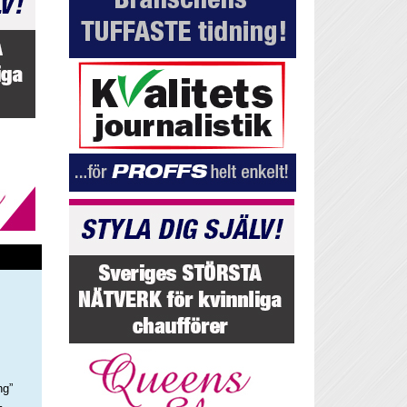
ng”
–