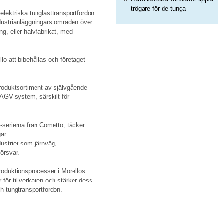
trögare för de tunga
 elektriska tunglasttransportfordon
industrianläggningars områden över
ng, eller halvfabrikat, med
 att bibehållas och företaget
produktsortiment av självgående
d AGV-system, särskilt för
serierna från Cometto, täcker
gar
ustrier som järnväg,
försvar.
roduktionsprocesser i Morellos
 för tillverkaren och stärker dess
ch tungtransportfordon.