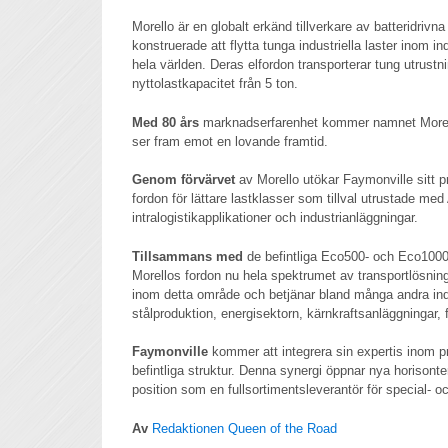
Morello är en globalt erkänd tillverkare av batteridrivna
konstruerade att flytta tunga industriella laster inom 
hela världen. Deras elfordon transporterar tung utrustni
nyttolastkapacitet från 5 ton.
Med 80 års
marknadserfarenhet kommer namnet Morello
ser fram emot en lovande framtid.
Genom förvärvet
av Morello utökar Faymonville sitt 
fordon för lättare lastklasser som tillval utrustade me
intralogistikapplikationer och industrianläggningar.
Tillsammans med
de befintliga Eco500- och Eco1000-
Morellos fordon nu hela spektrumet av transportlösnin
inom detta område och betjänar bland många andra ind
stålproduktion, energisektorn, kärnkraftsanläggningar, 
Faymonville
kommer att integrera sin expertis inom p
befintliga struktur. Denna synergi öppnar nya horisonter
position som en fullsortimentsleverantör för special- o
Av
Redaktionen Queen of the Road