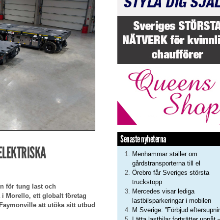
Senaste nyheterna
ELEKTRISKA
Menhammar ställer om
gårdstransporterna till el
Örebro får Sveriges största
truckstopp
n för tung last och
Mercedes visar lediga
i Morello, ett globalt företag
lastbilsparkeringar i mobilen
r Faymonville att utöka sitt utbud
M Sverige: ”Förbjud eftersupni
Lätta lastbilar fortsätter uppåt 