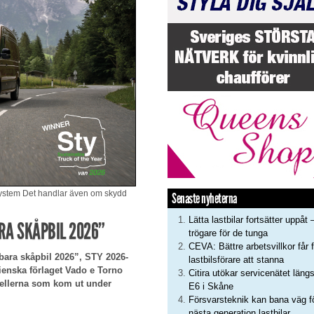
ivsystem Det handlar även om skydd
Senaste nyheterna
Lätta lastbilar fortsätter uppåt 
RA SKÅPBIL 2026”
trögare för de tunga
CEVA: Bättre arbetsvillkor får f
lbara skåpbil 2026”, STY 2026-
lastbilsförare att stanna
lienska förlaget Vado e Torno
Citira utökar servicenätet läng
odellerna som kom ut under
E6 i Skåne
Försvarsteknik kan bana väg f
nästa generation lastbilar