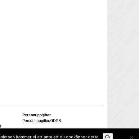
Personuppgifter
Personuppgifter/GDPR
e
bplatsen kommer vi att anta att du godkänner detta.
Ok