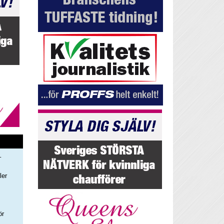
–
ler
s
ör