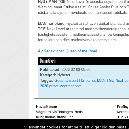
Nytt i MAN TGE
Next Level är assistanssystemen Bli
Warning, samt Cruise Assist, Cruise Assist Plus och 
nästan alla system reviderats och funktionellt utökats.
MAN har bland
mycket annat även utökat standard a
TGE Next Level är utrustad med trötthetsdetektering, tr
hastighetsassistent, nödbromsassistans, parkeringshjä
farthållare och däcktrycksövervakningssystem.
Av
Redaktionen Queen of the Road
Om artikeln
Publicerad:
2026-02-03 09:00
Kategori:
Nyheter
Taggar:
Godstransport
Hållbarhet
MAN TGE Next Le
2026-priset
Vägtransport
Huvudkontor
Proffs,
Vägpress AB/Tidningen Proffs
Kornhu
Kungsholms strand 177
312 53 
112 48 Stockholm
Tel. 07
Vi använder cookies för att se till att vi ger dig den bä
goran@