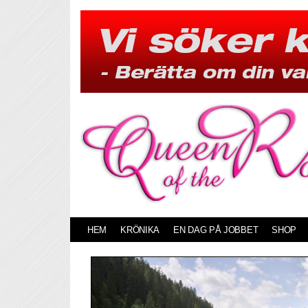
Skip
to
content
HEM
KRÖNIKA
EN DAG PÅ JOBBET
SHOP