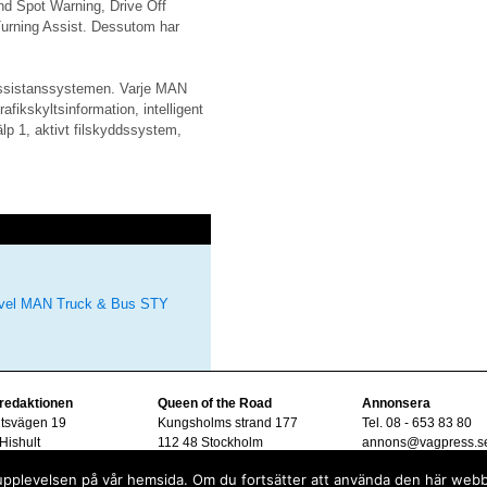
nd Spot Warning, Drive Off
Turning Assist. Dessutom har
ssistanssystemen. Varje MAN
afikskyltsinformation, intelligent
lp 1, aktivt filskyddssystem,
vel
MAN Truck & Bus
STY
 redaktionen
Queen of the Road
Annonsera
ltsvägen 19
Kungsholms strand 177
Tel. 08 - 653 83 80
Hishult
112 48 Stockholm
annons@vagpress.s
08 - 15 33 45
sta upplevelsen på vår hemsida. Om du fortsätter att använda den här web
vagpress.se