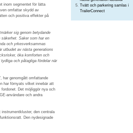
et inom segmentet för lätta
Tvätt och parkering samlas i
även omfattar skydd av
TrailerConnect
tten och positiva effekter på
märker sig genom betydande
ch säkerhet. Saker som har en
estanda och yrkesverksammas
är utbudet av nästa generations
ycksrisker, öka komforten och
tydliga och påtagliga fördelar när
, har genomgått omfattande
n har förnyats vilket innebär att
i fordonet. Det möjliggör nya och
 TGE-användare och andra
t instrumentkluster, den centrala
unktionsratt. Den nydesignade