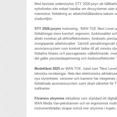
Med beslutet understryker STY 2026-juryn att hållbarh
nyttofordon inte enbart handlar om drivsystemet utan 
människor, förbättring av arbetsförhållandena bakom ra
stadsmiljön.
STY 2026-juryns
motivering: ”
MAN TGE Next Level ut
förbättringar inom komfort, ergonomi, funktionalitet o
direkt inverkan på driftseffektiviteten, fordonets pr
övergripande arbetskvalitet. Särskilt anmärkningsvärt 
assistanssystem som konkret bidrar till att minska ol
förbättra förares och passagerares välbefinnande, med 
det gäller prestandaoptimering och fordonseffektivitet
.”
Modellåret 2025
av MAN TGE, känd som ”Next Level”
tekniska revideringar. Hela den elektroniska arkitekture
nya styrenheter, sensorer och kameror har integrerats 
förbättrade assistanssystem samt ökad säkerhet för
trafikanter.
Förarens utrymme
inkluderar som standard ett digital
MAN Media Van-pekskärmen och en ergonomisk multif
instrumentbrädan skapar också mer utrymme i kupén.