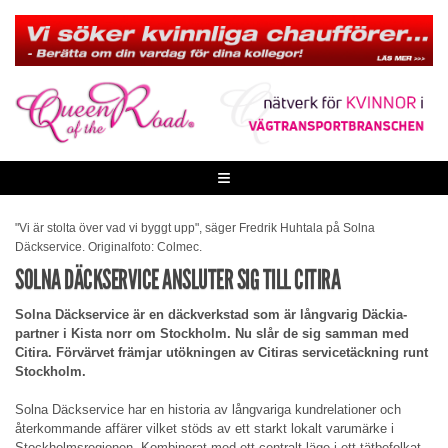
Skip
to
content
≡
"Vi är stolta över vad vi byggt upp", säger Fredrik Huhtala på Solna
Däckservice. Originalfoto: Colmec.
SOLNA DÄCKSERVICE ANSLUTER SIG TILL CITIRA
Solna Däckservice är en däckverkstad som är långvarig Däckia-
partner i Kista norr om Stockholm. Nu slår de sig samman med
Citira. Förvärvet främjar utökningen av Citiras servicetäckning runt
Stockholm.
Solna Däckservice har en historia av långvariga kundrelationer och
återkommande affärer vilket stöds av ett starkt lokalt varumärke i
Stockholmsregionen. Kombinerat med ett centralt läge i ett tätbefolkat