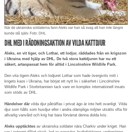
När de ukrainska soldaterna fann Aleks var han så svag att han inte längre
kunde stå själv. Foto: DHL
DHL MED I RÄDDNINGSAKTION AV VILDA KATTDJUR
Aleks, en vit tiger, och Lothar, ett lodjur, räddades från en krigszon
i Ukraina med hjälp av DHL. De två stora kattdjuren har nu ett
säkert, artanpassat hem för alltid i Lincolnshire Wildlife Park.
Den vita tigern Aleks och lodjuret Lothar som hade övergivits mitt i
krigets kaos i Ukraina, har börjat ett nytt liv i säkerhet i Lincolnshire
Wildlife Park i Storbritannien tack vare en komplex internationell insats
som stöds av DHL.
Händelser där
vilda djur påträffas i privat ägo är inte helt ovanligt. Vilda
djur som hålls som husdjur eller i andra olämpliga miljöer utsätts ofta för
allvarlig vanvård och krig har bara förvärrat denna dolda kris.
Aleks upptäcktes
av ukrainska soldater nära Charkiv under kriget. Han
var i extremt dåligt skick, led av parasiter, hudinfektioner, undernäring,