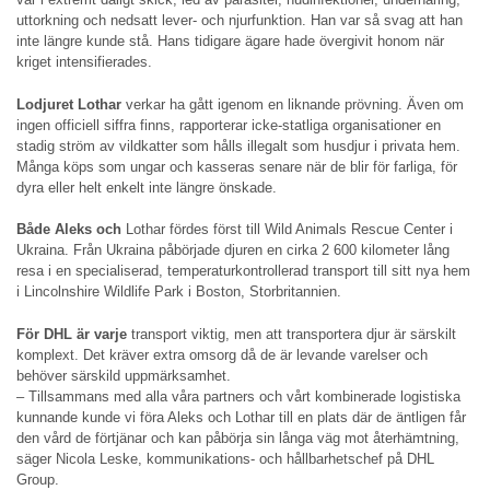
uttorkning och nedsatt lever- och njurfunktion. Han var så svag att han
inte längre kunde stå. Hans tidigare ägare hade övergivit honom när
kriget intensifierades.
Lodjuret Lothar
verkar ha gått igenom en liknande prövning. Även om
ingen officiell siffra finns, rapporterar icke-statliga organisationer en
stadig ström av vildkatter som hålls illegalt som husdjur i privata hem.
Många köps som ungar och kasseras senare när de blir för farliga, för
dyra eller helt enkelt inte längre önskade.
Både Aleks och
Lothar fördes först till Wild Animals Rescue Center i
Ukraina. Från Ukraina påbörjade djuren en cirka 2 600 kilometer lång
resa i en specialiserad, temperaturkontrollerad transport till sitt nya hem
i Lincolnshire Wildlife Park i Boston, Storbritannien.
För DHL är varje
transport viktig, men att transportera djur är särskilt
komplext. Det kräver extra omsorg då de är levande varelser och
behöver särskild uppmärksamhet.
– Tillsammans med alla våra partners och vårt kombinerade logistiska
kunnande kunde vi föra Aleks och Lothar till en plats där de äntligen får
den vård de förtjänar och kan påbörja sin långa väg mot återhämtning,
säger Nicola Leske, kommunikations- och hållbarhetschef på DHL
Group.