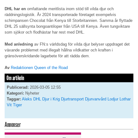
DHL har en
omfattande meritlista inom stöd till vilda djur och
räddningslogistik. År 2024 transporterade företaget exempelvis
schimpansen Chocolat från Kenya till Storbritannien. Samma år flyttade
DHL 25 sällsynta bongoantiloper från USA till Kenya. Även tungviktare
som sjökor och flodhästar har rest med DHL.
Med anledning
av FN:s världsdag för vilda djur belyser uppdraget det
växande problemet med illegalt hållna vildkatter och kraften i
gränsöverskridande lagarbete för att rädda dem.
Av
Redaktionen Queen of the Road
Om artikeln
Publicerad:
2026-03-05 12:55
Kategori:
Nyheter
Taggar:
Aleks
DHL
Djur i Krig
Djurtransport
Djurvanvård
Lodjur
Lothar
Vit Tiger
Annonser