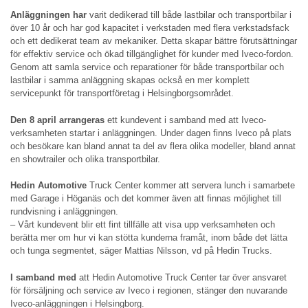
Anläggningen har
varit dedikerad till både lastbilar och transportbilar i
över 10 år och har god kapacitet i verkstaden med flera verkstadsfack
och ett dedikerat team av mekaniker. Detta skapar bättre förutsättningar
för effektiv service och ökad tillgänglighet för kunder med Iveco-fordon.
Genom att samla service och reparationer för både transportbilar och
lastbilar i samma anläggning skapas också en mer komplett
servicepunkt för transportföretag i Helsingborgsområdet.
Den 8 april arrangeras
ett kundevent i samband med att Iveco-
verksamheten startar i anläggningen. Under dagen finns Iveco på plats
och besökare kan bland annat ta del av flera olika modeller, bland annat
en showtrailer och olika transportbilar.
Hedin Automotive
Truck Center kommer att servera lunch i samarbete
med Garage i Höganäs och det kommer även att finnas möjlighet till
rundvisning i anläggningen.
– Vårt kundevent blir ett fint tillfälle att visa upp verksamheten och
berätta mer om hur vi kan stötta kunderna framåt, inom både det lätta
och tunga segmentet, säger Mattias Nilsson, vd på Hedin Trucks.
I samband med
att Hedin Automotive Truck Center tar över ansvaret
för försäljning och service av Iveco i regionen, stänger den nuvarande
Iveco-anläggningen i Helsingborg.