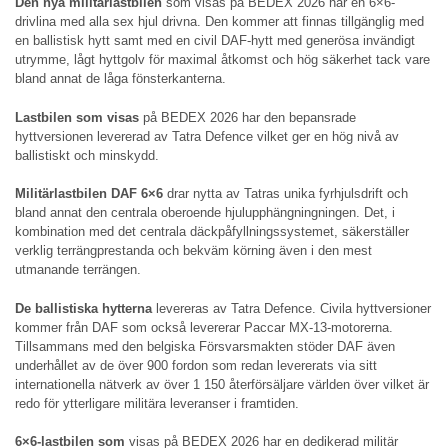
Den nya militärlastbilen
som visas på BEDEX 2026 har en 6×6-
drivlina med alla sex hjul drivna. Den kommer att finnas tillgänglig med
en ballistisk hytt samt med en civil DAF-hytt med generösa invändigt
utrymme, lågt hyttgolv för maximal åtkomst och hög säkerhet tack vare
bland annat de låga fönsterkanterna.
Lastbilen som visas
på BEDEX 2026 har den bepansrade
hyttversionen levererad av Tatra Defence vilket ger en hög nivå av
ballistiskt och minskydd.
Militärlastbilen DAF
6×6
drar nytta av Tatras unika fyrhjulsdrift och
bland annat den centrala oberoende hjulupphängningningen. Det, i
kombination med det centrala däckpåfyllningssystemet, säkerställer
verklig terrängprestanda och bekväm körning även i den mest
utmanande terrängen.
De ballistiska hytterna
levereras av Tatra Defence. Civila hyttversioner
kommer från DAF som också levererar Paccar MX-13-motorerna.
Tillsammans med den belgiska Försvarsmakten stöder DAF även
underhållet av de över 900 fordon som redan levererats via sitt
internationella nätverk av över 1 150 återförsäljare världen över vilket är
redo för ytterligare militära leveranser i framtiden.
6×6-lastbilen som
visas på BEDEX 2026 har en dedikerad militär