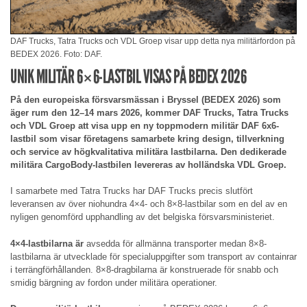
DAF Trucks, Tatra Trucks och VDL Groep visar upp detta nya militärfordon på
BEDEX 2026. Foto: DAF.
UNIK MILITÄR 6×6-LASTBIL VISAS PÅ BEDEX 2026
På den europeiska försvarsmässan i Bryssel (BEDEX 2026) som
äger rum den 12–14 mars 2026, kommer DAF Trucks, Tatra Trucks
och VDL Groep att visa upp en ny toppmodern militär DAF 6x6-
lastbil som visar företagens samarbete kring design, tillverkning
och service av högkvalitativa militära lastbilarna. Den dedikerade
militära CargoBody-lastbilen levereras av holländska VDL Groep.
I samarbete med Tatra Trucks har DAF Trucks precis slutfört
leveransen av över niohundra 4×4- och 8×8-lastbilar som en del av en
nyligen genomförd upphandling av det belgiska försvarsministeriet.
4×4-lastbilarna är
avsedda för allmänna transporter medan 8×8-
lastbilarna är utvecklade för specialuppgifter som transport av containrar
i terrängförhållanden. 8×8-dragbilarna är konstruerade för snabb och
smidig bärgning av fordon under militära operationer.