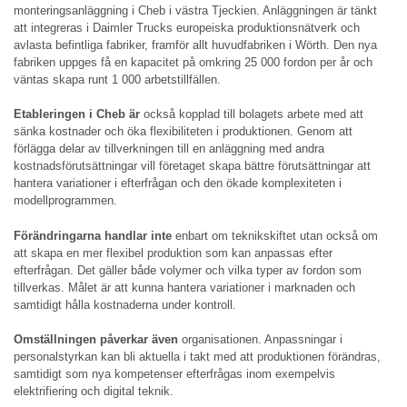
monteringsanläggning i Cheb i västra Tjeckien. Anläggningen är tänkt
att integreras i Daimler Trucks europeiska produktionsnätverk och
avlasta befintliga fabriker, framför allt huvudfabriken i Wörth. Den nya
fabriken uppges få en kapacitet på omkring 25 000 fordon per år och
väntas skapa runt 1 000 arbetstillfällen.
Etableringen i Cheb är
också kopplad till bolagets arbete med att
sänka kostnader och öka flexibiliteten i produktionen. Genom att
förlägga delar av tillverkningen till en anläggning med andra
kostnadsförutsättningar vill företaget skapa bättre förutsättningar att
hantera variationer i efterfrågan och den ökade komplexiteten i
modellprogrammen.
Förändringarna handlar inte
enbart om teknikskiftet utan också om
att skapa en mer flexibel produktion som kan anpassas efter
efterfrågan. Det gäller både volymer och vilka typer av fordon som
tillverkas. Målet är att kunna hantera variationer i marknaden och
samtidigt hålla kostnaderna under kontroll.
Omställningen påverkar även
organisationen. Anpassningar i
personalstyrkan kan bli aktuella i takt med att produktionen förändras,
samtidigt som nya kompetenser efterfrågas inom exempelvis
elektrifiering och digital teknik.