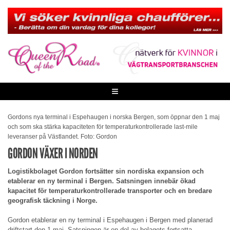
Skip
to
content
≡
Gordons nya terminal i Espehaugen i norska Bergen, som öppnar den 1 maj
och som ska stärka kapaciteten för temperaturkontrollerade last-mile
leveranser på Västlandet. Foto: Gordon
GORDON VÄXER I NORDEN
Logistikbolaget Gordon fortsätter sin nordiska expansion och
etablerar en ny terminal i Bergen. Satsningen innebär ökad
kapacitet för temperaturkontrollerade transporter och en bredare
geografisk täckning i Norge.
Gordon etablerar en ny terminal i Espehaugen i Bergen med planerad
driftstart den 1 maj. Satsningen är en del av bolagets fortsatta