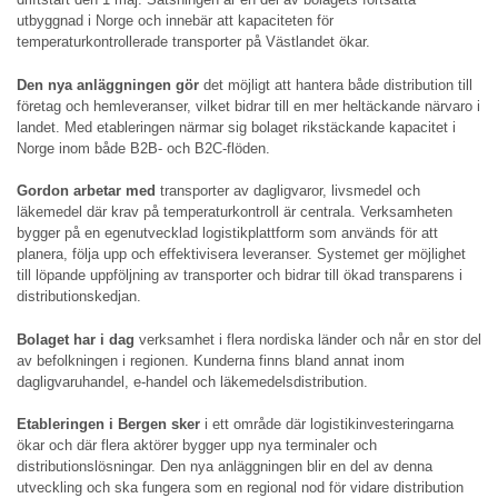
utbyggnad i Norge och innebär att kapaciteten för
temperaturkontrollerade transporter på Västlandet ökar.
Den nya anläggningen gör
det möjligt att hantera både distribution till
företag och hemleveranser, vilket bidrar till en mer heltäckande närvaro i
landet. Med etableringen närmar sig bolaget rikstäckande kapacitet i
Norge inom både B2B- och B2C-flöden.
Gordon arbetar med
transporter av dagligvaror, livsmedel och
läkemedel där krav på temperaturkontroll är centrala. Verksamheten
bygger på en egenutvecklad logistikplattform som används för att
planera, följa upp och effektivisera leveranser. Systemet ger möjlighet
till löpande uppföljning av transporter och bidrar till ökad transparens i
distributionskedjan.
Bolaget har i dag
verksamhet i flera nordiska länder och når en stor del
av befolkningen i regionen. Kunderna finns bland annat inom
dagligvaruhandel, e-handel och läkemedelsdistribution.
Etableringen i Bergen sker
i ett område där logistikinvesteringarna
ökar och där flera aktörer bygger upp nya terminaler och
distributionslösningar. Den nya anläggningen blir en del av denna
utveckling och ska fungera som en regional nod för vidare distribution