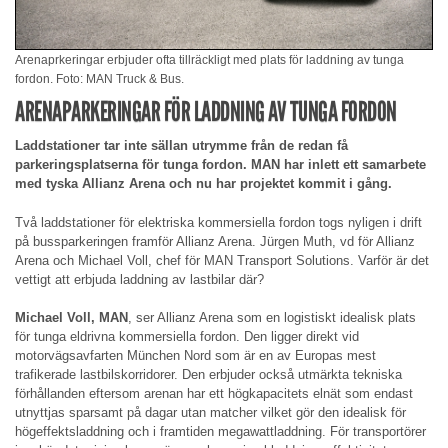
Arenaprkeringar erbjuder ofta tillräckligt med plats för laddning av tunga
fordon. Foto: MAN Truck & Bus.
ARENAPARKERINGAR FÖR LADDNING AV TUNGA FORDON
Laddstationer tar inte sällan utrymme från de redan få
parkeringsplatserna för tunga fordon. MAN har inlett ett samarbete
med tyska Allianz Arena och nu har projektet kommit i gång.
Två laddstationer för elektriska kommersiella fordon togs nyligen i drift
på bussparkeringen framför Allianz Arena. Jürgen Muth, vd för Allianz
Arena och Michael Voll, chef för MAN Transport Solutions. Varför är det
vettigt att erbjuda laddning av lastbilar där?
Michael Voll, MAN
, ser Allianz Arena som en logistiskt idealisk plats
för tunga eldrivna kommersiella fordon. Den ligger direkt vid
motorvägsavfarten München Nord som är en av Europas mest
trafikerade lastbilskorridorer. Den erbjuder också utmärkta tekniska
förhållanden eftersom arenan har ett högkapacitets elnät som endast
utnyttjas sparsamt på dagar utan matcher vilket gör den idealisk för
högeffektsladdning och i framtiden megawattladdning. För transportörer