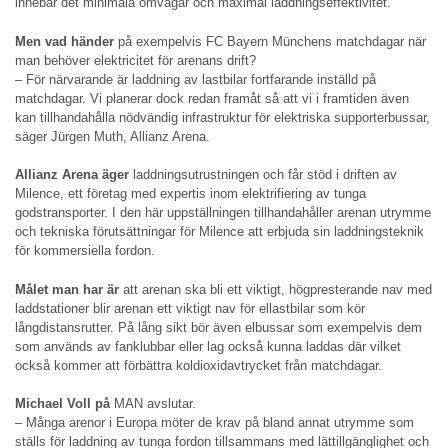
innebär det minimala omvägar och maximal laddningseffektivitet.
Men vad händer
på exempelvis FC Bayern Münchens matchdagar när
man behöver elektricitet för arenans drift?
– För närvarande är laddning av lastbilar fortfarande inställd på
matchdagar. Vi planerar dock redan framåt så att vi i framtiden även
kan tillhandahålla nödvändig infrastruktur för elektriska supporterbussar,
säger Jürgen Muth, Allianz Arena.
Allianz Arena äger
laddningsutrustningen och får stöd i driften av
Milence, ett företag med expertis inom elektrifiering av tunga
godstransporter. I den här uppställningen tillhandahåller arenan utrymme
och tekniska förutsättningar för Milence att erbjuda sin laddningsteknik
för kommersiella fordon.
Målet man har är
att arenan ska bli ett viktigt, högpresterande nav med
laddstationer blir arenan ett viktigt nav för ellastbilar som kör
långdistansrutter. På lång sikt bör även elbussar som exempelvis dem
som används av fanklubbar eller lag också kunna laddas där vilket
också kommer att förbättra koldioxidavtrycket från matchdagar.
Michael Voll på
MAN avslutar.
– Många arenor i Europa möter de krav på bland annat utrymme som
ställs för laddning av tunga fordon tillsammans med lättillgänglighet och