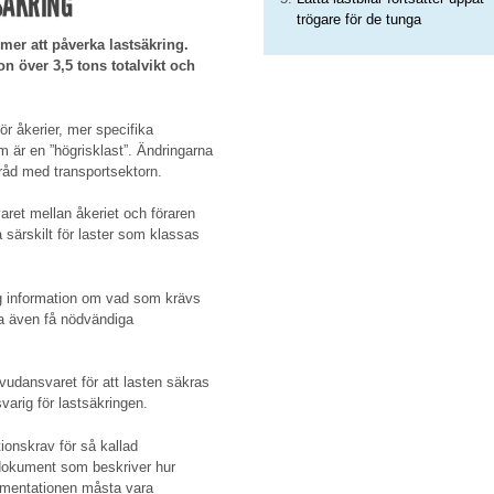
SÄKRING
trögare för de tunga
mer att påverka lastsäkring.
n över 3,5 tons totalvikt och
r åkerier, mer specifika
 är en ”högrisklast”. Ändringarna
råd med transportsektorn.
varet mellan åkeriet och föraren
å särskilt för laster som klassas
g information om vad som krävs
ska även få nödvändiga
vudansvaret för att lasten säkras
varig för lastsäkringen.
ionskrav för så kallad
 dokument som beskriver hur
umentationen måsta vara