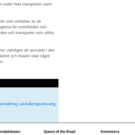
en under hela transporten samt
rter som omfattas av de
eglerna för motorfordon och
rdon och transporter som utförs
öst, nämligen att ansvaret i den
 åkeriet och föraren utan något
en.
astsäkring
Lastsäkringsansvarig
 redaktionen
Queen of the Road
Annonsera