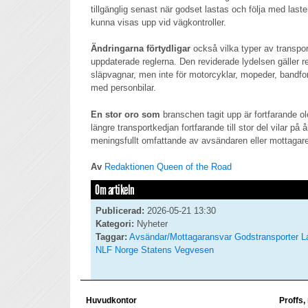
tillgänglig senast när godset lastas och följa med last
kunna visas upp vid vägkontroller.
Ändringarna förtydligar
också vilka typer av transpo
uppdaterade reglerna. Den reviderade lydelsen gäller r
släpvagnar, men inte för motorcyklar, mopeder, bandfo
med personbilar.
En stor oro som
branschen tagit upp är fortfarande ol
längre transportkedjan fortfarande till stor del vilar på
meningsfullt omfattande av avsändaren eller mottagar
Av
Redaktionen Queen of the Road
Om artikeln
Publicerad:
2026-05-21 13:30
Kategori:
Nyheter
Taggar:
Avsändar/Mottagaransvar
Godstransporter
L
NLF
Norge
Statens Vegvesen
Huvudkontor
Proffs,