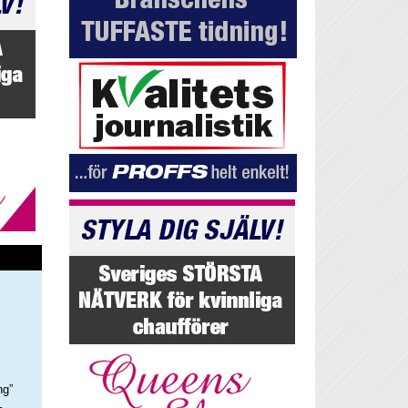
ng”
–