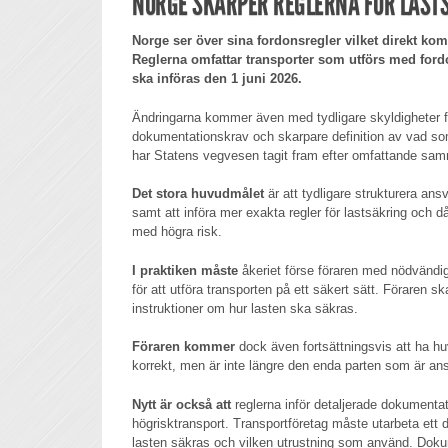
NORGE SKÄRPER REGLERNA FÖR LAST
Norge ser över sina fordonsregler vilket direkt kom
Reglerna omfattar transporter som utförs med fordo
ska införas den 1 juni 2026.
Ändringarna kommer även med tydligare skyldigheter fö
dokumentationskrav och skarpare definition av vad som
har Statens vegvesen tagit fram efter omfattande sam
Det stora huvudmålet
är att tydligare strukturera ans
samt att införa mer exakta regler för lastsäkring och d
med högra risk.
I praktiken måste
åkeriet förse föraren med nödvändi
för att utföra transporten på ett säkert sätt. Föraren 
instruktioner om hur lasten ska säkras.
Föraren kommer
dock även fortsättningsvis att ha hu
korrekt, men är inte längre den enda parten som är ans
Nytt är också att
reglerna inför detaljerade dokumentat
högrisktransport. Transportföretag måste utarbeta ett
lasten säkras och vilken utrustning som använd. Dok