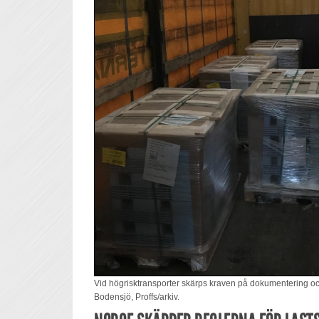
Vid högrisktransporter skärps kraven på dokumentering och 
Bodensjö, Proffs/arkiv.