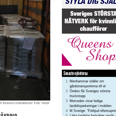
Senaste nyheterna
Menhammar ställer om
gårdstransporterna till el
Örebro får Sveriges största
truckstopp
Mercedes visar lediga
förarens instruktioner. Foto: Heidi
lastbilsparkeringar i mobilen
M Sverige: ”Förbjud eftersupni
Lätta lastbilar fortsätter uppåt 