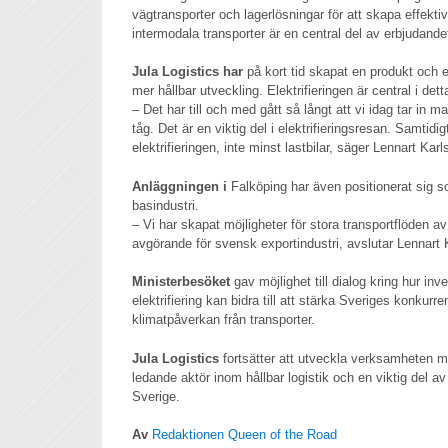
vägtransporter och lagerlösningar för att skapa effektiv
intermodala transporter är en central del av erbjudande
Jula Logistics har
på kort tid skapat en produkt och 
mer hållbar utveckling. Elektrifieringen är central i dett
– Det har till och med gått så långt att vi idag tar in m
tåg. Det är en viktig del i elektrifieringsresan. Samtidi
elektrifieringen, inte minst lastbilar, säger Lennart Kar
Anläggningen i
Falköping har även positionerat sig s
basindustri.
– Vi har skapat möjligheter för stora transportflöden av
avgörande för svensk exportindustri, avslutar Lennart 
Ministerbesöket
gav möjlighet till dialog kring hur inve
elektrifiering kan bidra till att stärka Sveriges konkur
klimatpåverkan från transporter.
Jula Logistics
fortsätter att utveckla verksamheten m
ledande aktör inom hållbar logistik och en viktig del av
Sverige.
Av
Redaktionen Queen of the Road