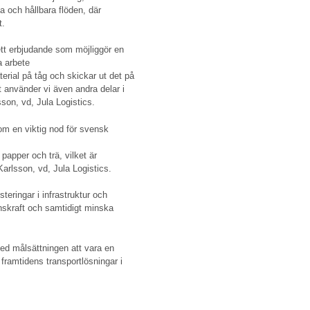
a och hållbara flöden, där
t.
ett erbjudande som möjliggör en
a arbete
aterial på tåg och skickar ut det på
gt använder vi även andra delar i
lsson, vd, Jula Logistics.
om en viktig nod för svensk
 papper och trä, vilket är
Karlsson, vd, Jula Logistics.
steringar i infrastruktur och
renskraft och samtidigt minska
ed målsättningen att vara en
 framtidens transportlösningar i