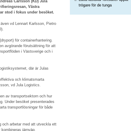
Andreas Carlsson (KD) Jula
trögare för de tunga
ifieringsresan, Västra
ar stod i fokus under besöket.
 även vd Lennart Karlsson, Pietro
).
dryport) för containerhantering.
n avgörande förutsättning för att
nsportflöden i Västsverige och i
logistiksystemet, där är Julas
effektiva och klimatsmarta
sson, vd Jula Logistics.
gen av transportsektorn och hur
ling. Under besöket presenterades
marta transportlösningar för både
g och arbetar med att utveckla ett
r kombineras järnväg,