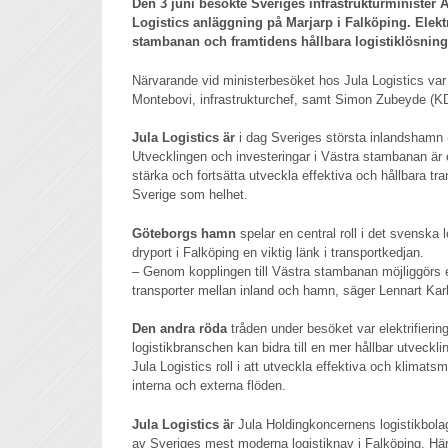
Den 3 juni besökte Sveriges infrastrukturminister 
Logistics anläggning på Marjarp i Falköping. Elektr
stambanan och framtidens hållbara logistiklösning
Närvarande vid ministerbesöket hos Jula Logistics var
Montebovi, infrastrukturchef, samt Simon Zubeyde (KD
Jula Logistics är
i dag Sveriges största inlandshamn (
Utvecklingen och investeringar i Västra stambanan är e
stärka och fortsätta utveckla effektiva och hållbara tra
Sverige som helhet.
Göteborgs hamn
spelar en central roll i det svenska 
dryport i Falköping en viktig länk i transportkedjan.
– Genom kopplingen till Västra stambanan möjliggörs 
transporter mellan inland och hamn, säger Lennart Karl
Den andra röda
tråden under besöket var elektrifierin
logistikbranschen kan bidra till en mer hållbar utveck
Jula Logistics roll i att utveckla effektiva och klimats
interna och externa flöden.
Jula Logistics ä
r Jula Holdingkoncernens logistikbola
av Sveriges mest moderna logistiknav i Falköping. Hä