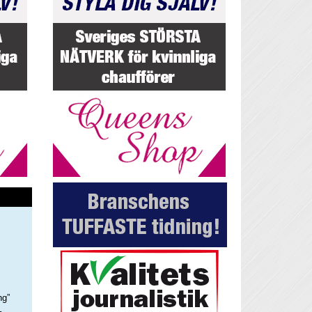
ng”
–