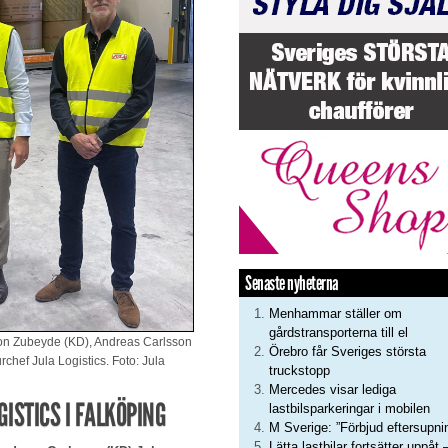
Senaste nyheterna
Menhammar ställer om
gårdstransporterna till el
imon Zubeyde (KD), Andreas Carlsson
Örebro får Sveriges största
rchef Jula Logistics. Foto: Jula
truckstopp
Mercedes visar lediga
ISTICS I FALKÖPING
lastbilsparkeringar i mobilen
M Sverige: ”Förbjud eftersupni
Lätta lastbilar fortsätter uppåt 