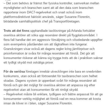
– Det som behövs är främst fler fysiska kontroller, samverkan mellan
myndigheter och branschen samt att all den data som branschen
rapporterar inom DAC7-regelverket och snart också inom
plattformsdirektivet faktiskt används, säger Susanne Florentin,
biträdande samhällspolitisk chef på Transportföretagen.
Trots att det finns
upphandlade taxilösningar på Arlanda fortsätter
oseriösa aktörer att söka upp resenärer direkt på flygplatsområdet. I
flera fall handlar det om aggressiv försäljning och vilseledande uppgifter
som exempelvis påståenden om att tågtrafiken inte fungerar.
Granskningen visar också att dagens regler kring jämförpriser och
prisinformation är svåra för många resenärer att förstå. Det gör att
konsumenter riskerar att känna sig trygga trots att de i praktiken saknar
ett tydligt skydd mot oskäliga priser.
För de seriösa
företagen innebär utvecklingen inte bara en snedvriden
konkurrens, utan också att förtroendet för taxibranschen som helhet
skadas. Dagens system är uppenbart svårt för många resenärer att
förstå och gör det möjligt för oseriösa aktörer att anpassa sig efter
regelverket utan att konsumenten får ett rimligt skydd.
– Regelverket måste bli enklare, tydligare och bättre anpassat för att ge
konsumenter verklig möjlighet att förstå vad en resa kommer att kosta
innan de kliver in i bilen, säger Susanne Florentin.