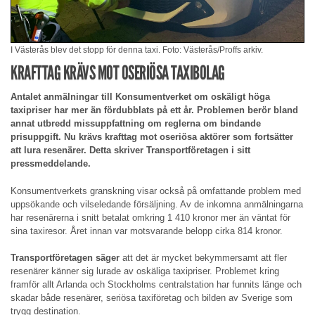
I Västerås blev det stopp för denna taxi. Foto: Västerås/Proffs arkiv.
KRAFTTAG KRÄVS MOT OSERIÖSA TAXIBOLAG
Antalet anmälningar till Konsumentverket om oskäligt höga
taxipriser har mer än fördubblats på ett år. Problemen berör bland
annat utbredd missuppfattning om reglerna om bindande
prisuppgift. Nu krävs krafttag mot oseriösa aktörer som fortsätter
att lura resenärer. Detta skriver Transportföretagen i sitt
pressmeddelande.
Konsumentverkets granskning visar också på omfattande problem med
uppsökande och vilseledande försäljning. Av de inkomna anmälningarna
har resenärerna i snitt betalat omkring 1 410 kronor mer än väntat för
sina taxiresor. Året innan var motsvarande belopp cirka 814 kronor.
Transportföretagen säger
att det är mycket bekymmersamt att fler
resenärer känner sig lurade av oskäliga taxipriser. Problemet kring
framför allt Arlanda och Stockholms centralstation har funnits länge och
skadar både resenärer, seriösa taxiföretag och bilden av Sverige som
trygg destination.