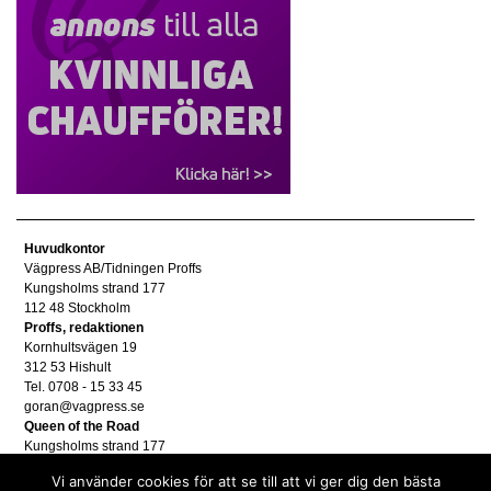
Huvudkontor
Vägpress AB/Tidningen Proffs
Kungsholms strand 177
112 48 Stockholm
Proffs, redaktionen
Kornhultsvägen 19
312 53 Hishult
Tel. 0708 - 15 33 45
goran@vagpress.se
Queen of the Road
Kungsholms strand 177
112 48 Stockholm
Vi använder cookies för att se till att vi ger dig den bästa
Annonsera