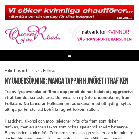
Skip
to
content
≡
Foto: Dusan Petkovic / Folksam
NY UNDERSÖKNING: MÅNGA TAPPAR HUMÖRET I TRAFIKEN
Tre av fyra svenska bilförare uppger att de har betett sig aggressivt
i trafiken det senaste året. Det visar en ny Sifo-undersökning från
Folksam. Nu lanserar Folksam en radiokanal med ett tydligt syfte:
att hjälpa bilister att behålla lugnet bakom ratten.
Hastighet, alkohol och mobiltelefoner lyfts ofta fram som risker i
trafiken, men en annan faktor som också spelar roll är vårt beteende.
En ny undersökning från Folksam visar att aggressivitet och irritation är
vanligt förekommande i trafiken, och att nästan hälften av svenska