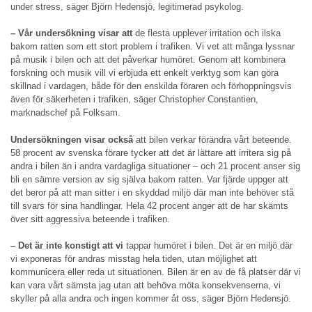
under stress, säger Björn Hedensjö, legitimerad psykolog.
– Vår undersökning visar att
de flesta upplever irritation och ilska
bakom ratten som ett stort problem i trafiken. Vi vet att många lyssnar
på musik i bilen och att det påverkar humöret. Genom att kombinera
forskning och musik vill vi erbjuda ett enkelt verktyg som kan göra
skillnad i vardagen, både för den enskilda föraren och förhoppningsvis
även för säkerheten i trafiken, säger Christopher Constantien,
marknadschef på Folksam.
Undersökningen visar också
att bilen verkar förändra vårt beteende.
58 procent av svenska förare tycker att det är lättare att irritera sig på
andra i bilen än i andra vardagliga situationer – och 21 procent anser sig
bli en sämre version av sig själva bakom ratten. Var fjärde uppger att
det beror på att man sitter i en skyddad miljö där man inte behöver stå
till svars för sina handlingar. Hela 42 procent anger att de har skämts
över sitt aggressiva beteende i trafiken.
– Det är inte konstigt att vi
tappar humöret i bilen. Det är en miljö där
vi exponeras för andras misstag hela tiden, utan möjlighet att
kommunicera eller reda ut situationen. Bilen är en av de få platser där vi
kan vara vårt sämsta jag utan att behöva möta konsekvenserna, vi
skyller på alla andra och ingen kommer åt oss, säger Björn Hedensjö.