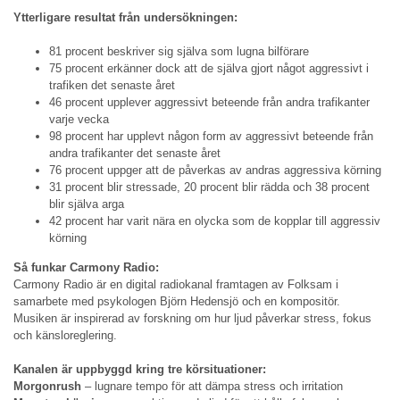
Ytterligare resultat från undersökningen:
81 procent beskriver sig själva som lugna bilförare
75 procent erkänner dock att de själva gjort något aggressivt i
trafiken det senaste året
46 procent upplever aggressivt beteende från andra trafikanter
varje vecka
98 procent har upplevt någon form av aggressivt beteende från
andra trafikanter det senaste året
76 procent uppger att de påverkas av andras aggressiva körning
31 procent blir stressade, 20 procent blir rädda och 38 procent
blir själva arga
42 procent har varit nära en olycka som de kopplar till aggressiv
körning
Så funkar Carmony Radio:
Carmony Radio är en digital radiokanal framtagen av Folksam i
samarbete med psykologen Björn Hedensjö och en kompositör.
Musiken är inspirerad av forskning om hur ljud påverkar stress, fokus
och känsloreglering.
Kanalen är uppbyggd kring tre körsituationer:
Morgonrush
– lugnare tempo för att dämpa stress och irritation