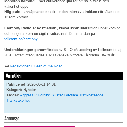
Monoton körning
– mer aktiverande ljud för att hålla fokus och
vakenhet uppe
Hög puls
– avväpnande musik för den intensiva trafiken när tålamodet
är som kortast
Carmony Radio är kostnadsfri,
kräver ingen interaktion under körning
och fungerar som en digital radiokanal. Du hittar den på:
folksam.se/carmony
Undersökningen genomfördes
av SIFO på uppdrag av Folksam i maj
2026. Totalt intervjuades 1020 svenska bilförare i åldrarna 18–79 år.
Av
Redaktionen Queen of the Road
Om artikeln
Publicerad:
2026-06-11 14:31
Kategori:
Nyheter
Taggar:
Aggressiv Körning
Bilister
Folksam
Trafikbeteende
Trafiksäkerhet
Annonser