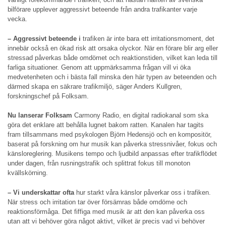
bilförare upplever aggressivt beteende från andra trafikanter varje
vecka.
– Aggressivt beteende i
trafiken är inte bara ett irritationsmoment, det
innebär också en ökad risk att orsaka olyckor. När en förare blir arg eller
stressad påverkas både omdömet och reaktionstiden, vilket kan leda till
farliga situationer. Genom att uppmärksamma frågan vill vi öka
medvetenheten och i bästa fall minska den här typen av beteenden och
därmed skapa en säkrare trafikmiljö, säger Anders Kullgren,
forskningschef på Folksam.
Nu lanserar Folksam
Carmony Radio, en digital radiokanal som ska
göra det enklare att behålla lugnet bakom ratten. Kanalen har tagits
fram tillsammans med psykologen Björn Hedensjö och en kompositör,
baserat på forskning om hur musik kan påverka stressnivåer, fokus och
känsloreglering. Musikens tempo och ljudbild anpassas efter trafikflödet
under dagen, från rusningstrafik och splittrat fokus till monoton
kvällskörning.
– Vi underskattar ofta
hur starkt våra känslor påverkar oss i trafiken.
När stress och irritation tar över försämras både omdöme och
reaktionsförmåga. Det fiffiga med musik är att den kan påverka oss
utan att vi behöver göra något aktivt, vilket är precis vad vi behöver