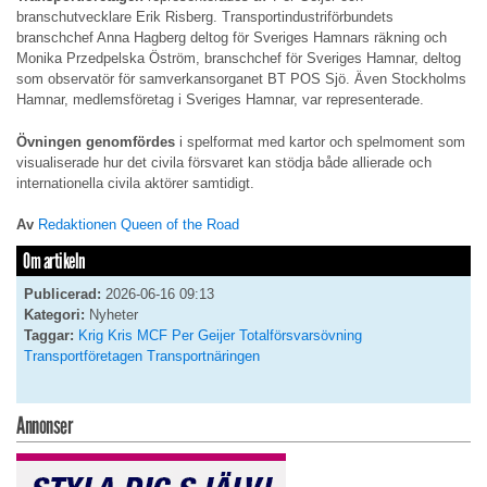
branschutvecklare Erik Risberg. Transportindustriförbundets
branschchef Anna Hagberg deltog för Sveriges Hamnars räkning och
Monika Przedpelska Öström, branschchef för Sveriges Hamnar, deltog
som observatör för samverkansorganet BT POS Sjö. Även Stockholms
Hamnar, medlemsföretag i Sveriges Hamnar, var representerade.
Övningen genomfördes
i spelformat med kartor och spelmoment som
visualiserade hur det civila försvaret kan stödja både allierade och
internationella civila aktörer samtidigt.
Av
Redaktionen Queen of the Road
Om artikeln
Publicerad:
2026-06-16 09:13
Kategori:
Nyheter
Taggar:
Krig
Kris
MCF
Per Geijer
Totalförsvarsövning
Transportföretagen
Transportnäringen
Annonser