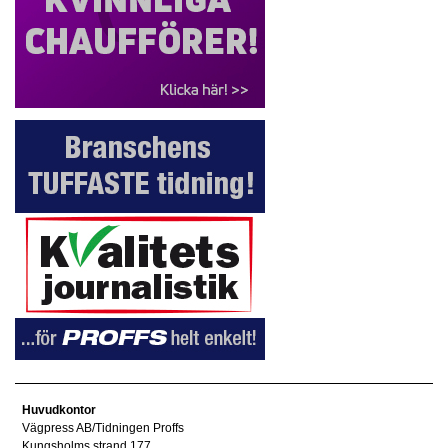
Huvudkontor
Vägpress AB/Tidningen Proffs
Kungsholms strand 177