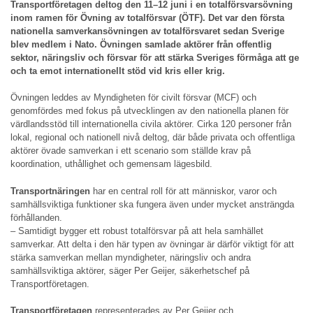
Transportföretagen deltog den 11–12 juni i en totalförsvarsövning
inom ramen för Övning av totalförsvar (ÖTF). Det var den första
nationella samverkansövningen av totalförsvaret sedan Sverige
blev medlem i Nato. Övningen samlade aktörer från offentlig
sektor, näringsliv och försvar för att stärka Sveriges förmåga att ge
och ta emot internationellt stöd vid kris eller krig.
Övningen leddes av Myndigheten för civilt försvar (MCF) och
genomfördes med fokus på utvecklingen av den nationella planen för
värdlandsstöd till internationella civila aktörer. Cirka 120 personer från
lokal, regional och nationell nivå deltog, där både privata och offentliga
aktörer övade samverkan i ett scenario som ställde krav på
koordination, uthållighet och gemensam lägesbild.
Transportnäringen
har en central roll för att människor, varor och
samhällsviktiga funktioner ska fungera även under mycket ansträngda
förhållanden.
– Samtidigt bygger ett robust totalförsvar på att hela samhället
samverkar. Att delta i den här typen av övningar är därför viktigt för att
stärka samverkan mellan myndigheter, näringsliv och andra
samhällsviktiga aktörer, säger Per Geijer, säkerhetschef på
Transportföretagen.
Transportföretagen
representerades av Per Geijer och