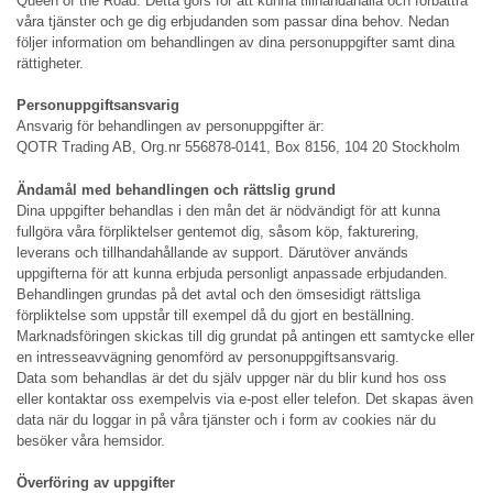
Queen of the Road. Detta görs för att kunna tillhandahålla och förbättra
våra tjänster och ge dig erbjudanden som passar dina behov. Nedan
följer information om behandlingen av dina personuppgifter samt dina
rättigheter.
Personuppgiftsansvarig
Ansvarig för behandlingen av personuppgifter är:
QOTR Trading AB, Org.nr 556878-0141, Box 8156, 104 20 Stockholm
Ändamål med behandlingen och rättslig grund
Dina uppgifter behandlas i den mån det är nödvändigt för att kunna
fullgöra våra förpliktelser gentemot dig, såsom köp, fakturering,
leverans och tillhandahållande av support. Därutöver används
uppgifterna för att kunna erbjuda personligt anpassade erbjudanden.
Behandlingen grundas på det avtal och den ömsesidigt rättsliga
förpliktelse som uppstår till exempel då du gjort en beställning.
Marknadsföringen skickas till dig grundat på antingen ett samtycke eller
en intresseavvägning genomförd av personuppgiftsansvarig.
Data som behandlas är det du själv uppger när du blir kund hos oss
eller kontaktar oss exempelvis via e-post eller telefon. Det skapas även
data när du loggar in på våra tjänster och i form av cookies när du
besöker våra hemsidor.
Överföring av uppgifter