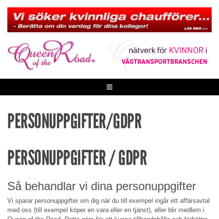
Skip
to
content
≡
PERSONUPPGIFTER/GDPR
PERSONUPPGIFTER / GDPR
Så behandlar vi dina personuppgifter
Vi sparar personuppgifter om dig när du till exempel ingår ett affärsavtal
med oss (till exempel köper en vara eller en tjänst), eller blir medlem i