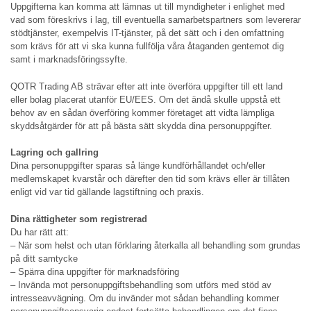
Uppgifterna kan komma att lämnas ut till myndigheter i enlighet med
vad som föreskrivs i lag, till eventuella samarbetspartners som levererar
stödtjänster, exempelvis IT-tjänster, på det sätt och i den omfattning
som krävs för att vi ska kunna fullfölja våra åtaganden gentemot dig
samt i marknadsföringssyfte.
QOTR Trading AB strävar efter att inte överföra uppgifter till ett land
eller bolag placerat utanför EU/EES. Om det ändå skulle uppstå ett
behov av en sådan överföring kommer företaget att vidta lämpliga
skyddsåtgärder för att på bästa sätt skydda dina personuppgifter.
Lagring och gallring
Dina personuppgifter sparas så länge kundförhållandet och/eller
medlemskapet kvarstår och därefter den tid som krävs eller är tillåten
enligt vid var tid gällande lagstiftning och praxis.
Dina rättigheter som registrerad
Du har rätt att:
– När som helst och utan förklaring återkalla all behandling som grundas
på ditt samtycke
– Spärra dina uppgifter för marknadsföring
– Invända mot personuppgiftsbehandling som utförs med stöd av
intresseavvägning. Om du invänder mot sådan behandling kommer