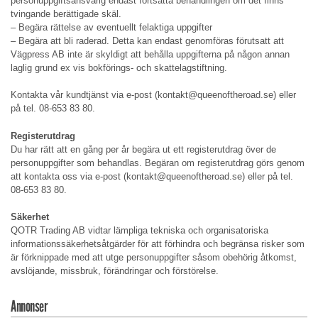
personuppgiftsansvarig endast fortsätta behandlingen om det finns
tvingande berättigade skäl.
– Begära rättelse av eventuellt felaktiga uppgifter
– Begära att bli raderad. Detta kan endast genomföras förutsatt att
Vägpress AB inte är skyldigt att behålla uppgifterna på någon annan
laglig grund ex vis bokförings- och skattelagstiftning.
Kontakta vår kundtjänst via e-post (kontakt@queenoftheroad.se) eller
på tel. 08-653 83 80.
Registerutdrag
Du har rätt att en gång per år begära ut ett registerutdrag över de
personuppgifter som behandlas. Begäran om registerutdrag görs genom
att kontakta oss via e-post (kontakt@queenoftheroad.se) eller på tel.
08-653 83 80.
Säkerhet
QOTR Trading AB vidtar lämpliga tekniska och organisatoriska
informationssäkerhetsåtgärder för att förhindra och begränsa risker som
är förknippade med att utge personuppgifter såsom obehörig åtkomst,
avslöjande, missbruk, förändringar och förstörelse.
Annonser