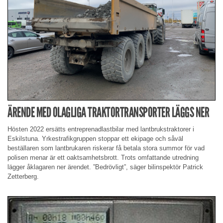
ÄRENDE MED OLAGLIGA TRAKTORTRANSPORTER LÄGGS NER
Hösten 2022 ersätts entreprenadlastbilar med lantbrukstraktorer i
Eskilstuna. Yrkestrafikgruppen stoppar ett ekipage och såväl
beställaren som lantbrukaren riskerar få betala stora summor för vad
polisen menar är ett oaktsamhetsbrott. Trots omfattande utredning
lägger åklagaren ner ärendet. ”Bedrövligt”, säger bilinspektör Patrick
Zetterberg.