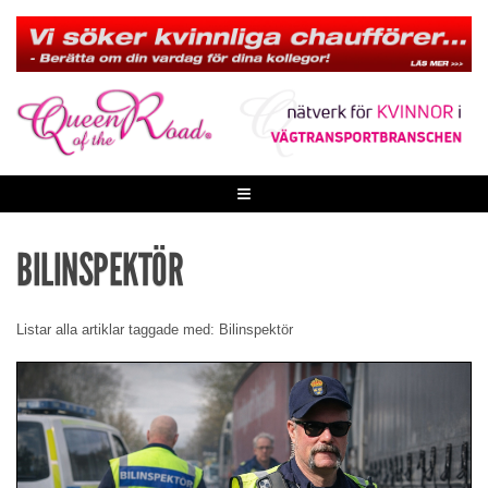
Skip
to
content
≡
BILINSPEKTÖR
Listar alla artiklar taggade med: Bilinspektör