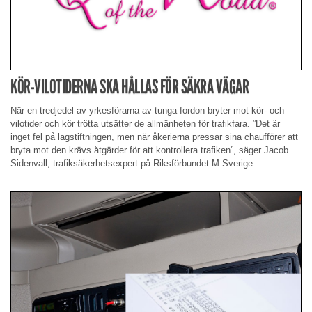
KÖR-VILOTIDERNA SKA HÅLLAS FÖR SÄKRA VÄGAR
När en tredjedel av yrkesförarna av tunga fordon bryter mot kör- och
vilotider och kör trötta utsätter de allmänheten för trafikfara. ”Det är
inget fel på lagstiftningen, men när åkerierna pressar sina chaufförer att
bryta mot den krävs åtgärder för att kontrollera trafiken”, säger Jacob
Sidenvall, trafiksäkerhetsexpert på Riksförbundet M Sverige.