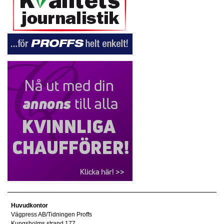
Huvudkontor
Vägpress AB/Tidningen Proffs
Kungsholms strand 177