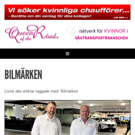
Skip
to
content
≡
BILMÄRKEN
Listar alla artiklar taggade med: Bilmärken