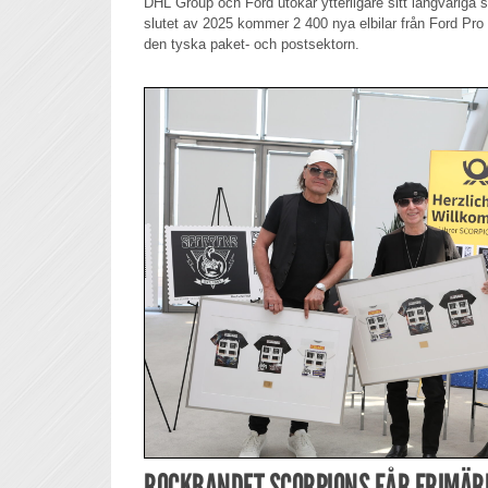
DHL Group och Ford utökar ytterligare sitt långvariga 
slutet av 2025 kommer 2 400 nya elbilar från Ford Pro a
den tyska paket- och postsektorn.
ROCKBANDET SCORPIONS FÅR FRIMÄRK