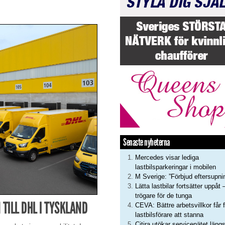
Senaste nyheterna
Mercedes visar lediga
lastbilsparkeringar i mobilen
M Sverige: ”Förbjud eftersupni
Lätta lastbilar fortsätter uppåt 
trögare för de tunga
 TILL DHL I TYSKLAND
CEVA: Bättre arbetsvillkor får f
lastbilsförare att stanna
Citira utökar servicenätet läng