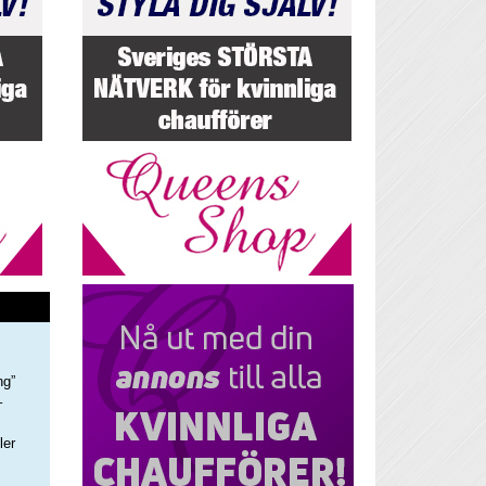
ng”
–
ler
s