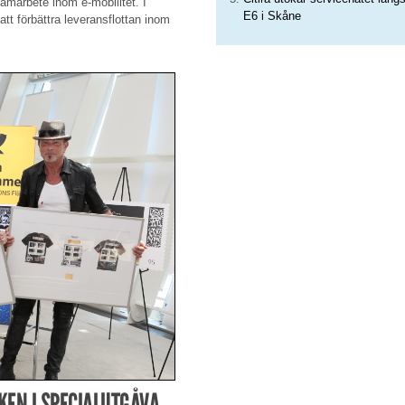
samarbete inom e-mobilitet. I
E6 i Skåne
tt förbättra leveransflottan inom
EN I SPECIALUTGÅVA