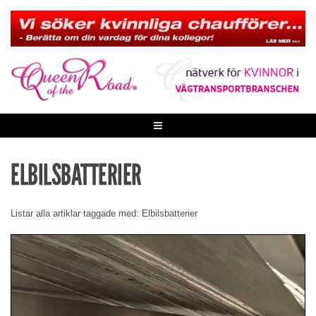
Skip
to
content
≡
ELBILSBATTERIER
Listar alla artiklar taggade med: Elbilsbatterier