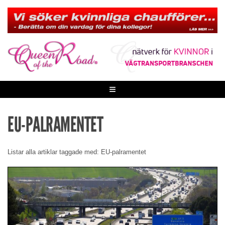
Skip
to
content
≡
EU-PALRAMENTET
Listar alla artiklar taggade med: EU-palramentet